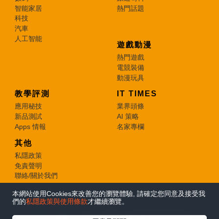
智能家居
熱門話題
科技
汽車
人工智能
遊戲動漫
熱門遊戲
電競裝備
動漫玩具
教學評測
IT TIMES
應用秘技
業界頭條
新品測試
AI 策略
Apps 情報
名家專欄
其他
私隱政策
免責聲明
聯絡/關於我們
本網站使用Cookies來改善您的瀏覽體驗, 請確定您同意及接受我
© 2026 e-zone. All Rights Reserved.
們的
私隱政策與使用條款
才繼續瀏覽。
在Google