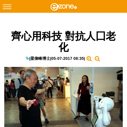
搜尋
齊心用科技 對抗人囗老
Facebook
Instagram
化
科技焦點
網絡生活
|
梁偉峰博士
|
05-07-2017 08:35
|
遊戲動漫
教學評測
EduTech
IT Times
生成式AI與雲端應用
Enterprise Digital Transformation