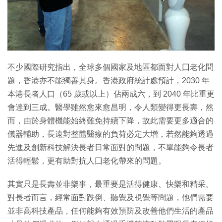
特集
不少國際研究指出，全球多個國家及地區都面對人囗老化問
題，香港亦不能獨善其身。香港政府統計處預計，2030 年
本港長者人口（65 歲或以上）佔兩成六，到 2040 年比重更
會達到三成。醫學雖然愈來愈昌明，令人類變得更長壽，然
而，由於身體機能始終難免持續下降，故此需要更多適合的
儀器輔助，長遠對整體醫療的負荷必定大增，若然能夠透過
先進及創新科技解決長者日常面對的問題，不單能夠令長者
活得輕鬆，更有助對抗人囗老化帶來的問題。
其實只是長壽並非樂事，最重要是活得健康、快樂和精采。
對長者而言，經常面對跌倒、聽覺及視覺等問題，他們需要
並非高科技產品，任何能夠有效預防及改善他們生活的產品