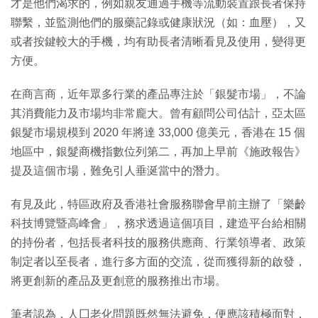
才是他們渴求的，例如親友通過手機等流動裝置跟長者保持
聯繫，並監測他們的服藥記錄或健康狀況（如：血壓），又
或者按鍵較大的手機，均有助長者清晰看見及使用，變得更
方便。
在商言商，近年眾多行業的產品專注於「銀髮市場」，不論
其消費能力及市場均非常龐大。曾有顧問公司估計，亞太區
銀髮市場規模到 2020 年將達 33,000 億美元，香港在 15 個
地區中，銀髮商機指數位列第二，再加上早前《施政報告》
提及這個市場，難免引人垂涎當中的潛力。
有見及此，特區政府及香港社會服務聯會早前主辦了「樂齡
科技博覽暨高峰會」，務求透過這個項目，建造平台給相關
的持份者，包括長者科技的服務供應商、行業領導者、政策
制定者以至長者，進行多方面的交流，從而獲得新的啟發，
將更創新的產品及更創意的服務推出市場。
筆者認為，人囗老化問題既然無法避免，便應該積極面對，