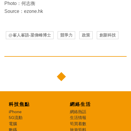
Photo：何志衡
Source：ezone.hk
@峯人峯語-梁偉峰博士
競爭力
政策
創新科技
科技焦點
網絡生活
iPhone
網絡熱話
5G流動
生活情報
電腦
筍買着數
數碼
旅遊筍料