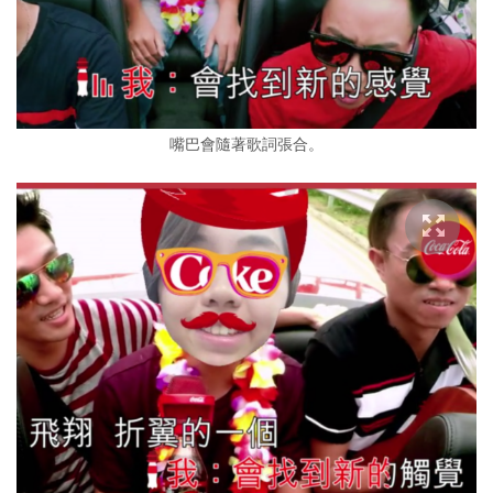
嘴巴會隨著歌詞張合。