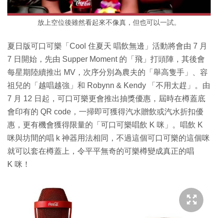
放上空位後雖然看起來不像真，但也可以一試。
夏日版可口可樂「Cool 住夏天 唱飲無邊」活動將會由 7 月
7 日開始，先由 Supper Moment 的「飛」打頭陣，其後會
每星期陸續推出 MV，次序分別為農夫的「舉高隻手」、容
祖兒的「越唱越強」和 Robynn & Kendy 「不用太趕」。由
7 月 12 日起，可口可樂更會推出抽獎優惠，屆時在樽蓋底
會印有的 QR code，一掃即可獲得汽水贈飲或汽水折扣優
惠，更有機會獲得限量的「可口可樂唱飲 K 咪」。唱飲 K
咪與坊間的唱 k 神器用法相同，不過這個可口可樂的這個咪
就可以套在樽蓋上，令平平無奇的可樂樽變成真正的唱
K 咪！