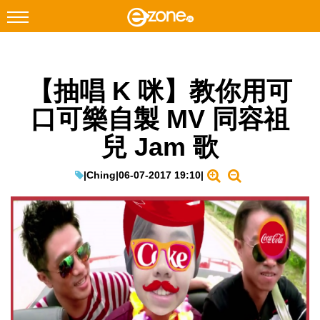
搜尋
【抽唱 K 咪】教你用可
Facebook
Instagram
口可樂自製 MV 同容祖
科技焦點
兒 Jam 歌
網絡生活
遊戲動漫
|
Ching
|
06-07-2017 19:10
|
教學評測
EduTech
IT Times
生成式AI與雲端應用
Enterprise Digital Transformation