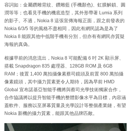
容詞如：金屬鑽雕背紋、鑽雕藍 (手機顏色)、虹膜解鎖、圓
潤等等；也看見手機的機底造型，其外形帶著 Lumia 系列
的影子。不過，Nokia 8 這張宣傳海報正面，跟之前發表的
Nokia 6/3/5 等的風格不盡相同，因此有網民認為是為了
Nokia 8 能跟其他中低階手機有分別，但亦有有網民亦質疑
海報的真偽。
根據早前的消息流出，Nokia 8 可能配備 6 吋 2K 顯示屏、
搭載 Snapdragon 835 處理器、128GB ROM 及 6GB
RAM；後置 1,400 萬拍攝像素蔡司鏡頭及前置 800 萬拍攝
像素鏡頭，其中攝力質素更令人期待，因為早前 HMD
Global 宣布諾基亞智能手機將與蔡司光學技術獨家合作，
合作協議將以提升智能手機的整體影像水平為目標，內容涵
蓋軟件、服務以至屏幕質量及光學設計等整個產業鏈，有望
Nokia 新機的攝力質素，能跟其他品牌匹敵。