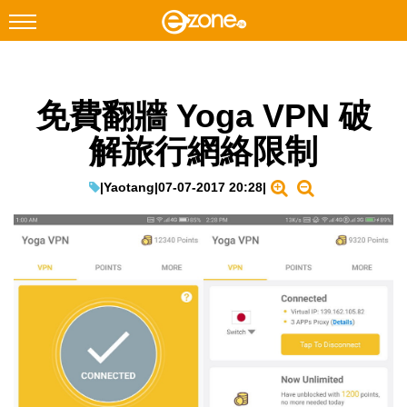
搜尋
免費翻牆 Yoga VPN 破
Facebook
Instagram
解旅行網絡限制
科技焦點
網絡生活
|
Yaotang
|
07-07-2017 20:28
|
遊戲動漫
教學評測
EduTech
IT Times
生成式AI與雲端應用
Enterprise Digital Transformation