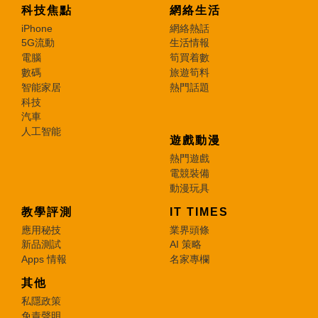
科技焦點
網絡生活
iPhone
網絡熱話
5G流動
生活情報
電腦
筍買着數
數碼
旅遊筍料
智能家居
熱門話題
科技
汽車
人工智能
遊戲動漫
熱門遊戲
電競裝備
動漫玩具
教學評測
IT TIMES
應用秘技
業界頭條
新品測試
AI 策略
Apps 情報
名家專欄
其他
私隱政策
免責聲明