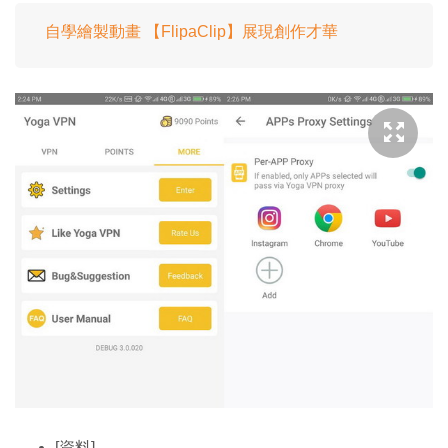
自學繪製動畫 【FlipaClip】展現創作才華
[資料]