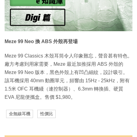
Meze 99 Neo 換 ABS 外殼再登場
Meze 99 Classics 木殼耳筒令人印象難忘，聲音甚有特色。
廠方考慮到用家需要，Meze 最近加推採用 ABS 外殼的
Meze 99 Neo 版本，黑色外殼上有凹凸細紋，設計吸引。
該耳機採用 40mm 動圈單元，頻響由 15Hz - 25kHz，附有
1.5米 OFC 耳機綫（連控制器）、6.3mm 轉換插、硬質
EVA 尼龍便攜盒。售價 $1,980。
全無線耳機
性價比