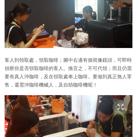
客人到領取處，領取咖啡；圖中右邊有個視像鏡頭，可即時
偵察你是否領取咖啡的客人。換言之，不可代領；而且仍需
要有真人沖咖啡，及在領取處奉上咖啡。要做到真正無人零
售，還需沖咖啡機械人，及自助咖啡機呢！