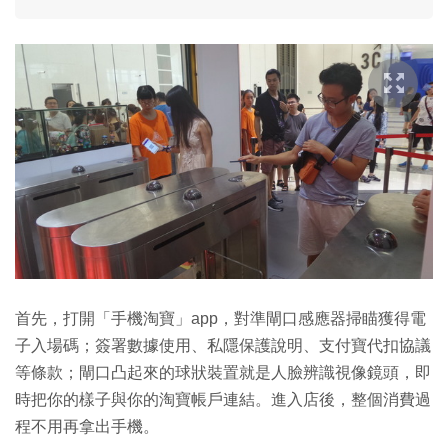
首先，打開「手機淘寶」app，對準閘口感應器掃瞄獲得電
子入場碼；簽署數據使用、私隱保護說明、支付寶代扣協議
等條款；閘口凸起來的球狀裝置就是人臉辨識視像鏡頭，即
時把你的樣子與你的淘寶帳戶連結。進入店後，整個消費過
程不用再拿出手機。