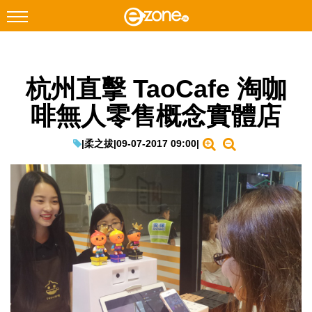
搜尋
杭州直擊 TaoCafe 淘咖
Facebook
Instagram
啡無人零售概念實體店
科技焦點
網絡生活
|
柔之拔
|
09-07-2017 09:00
|
遊戲動漫
教學評測
EduTech
IT Times
生成式AI與雲端應用
Enterprise Digital Transformation