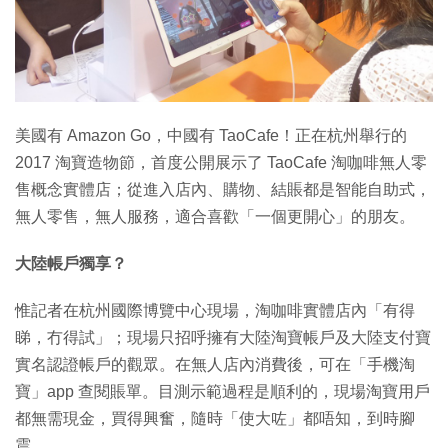
特集
美國有 Amazon Go，中國有 TaoCafe！正在杭州舉行的
2017 淘寶造物節，首度公開展示了 TaoCafe 淘咖啡無人零
售概念實體店；從進入店內、購物、結賬都是智能自助式，
無人零售，無人服務，適合喜歡「一個更開心」的朋友。
大陸帳戶獨享？
惟記者在杭州國際博覽中心現場，淘咖啡實體店內「有得
睇，冇得試」；現場只招呼擁有大陸淘寶帳戶及大陸支付寶
實名認證帳戶的觀眾。在無人店內消費後，可在「手機淘
寶」app 查閱賬單。目測示範過程是順利的，現場淘寶用戶
都無需現金，買得興奮，隨時「使大咗」都唔知，到時腳
震。