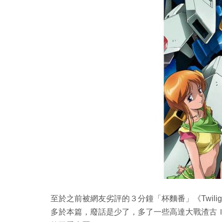
至於之前被網友劣評的３分鐘「杯麵番」《Twili
多於本篇，廢話是少了，多了一些高達大戰渣古Ｉ