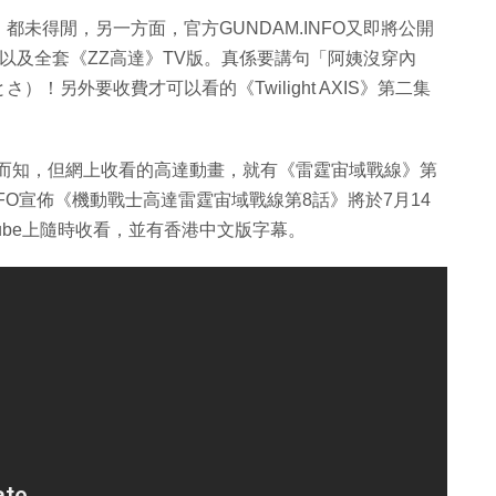
」都未得閒，另一方面，官方GUNDAM.INFO又即將公開
以及全套《ZZ高達》TV版。真係要講句「阿姨沒穿內
！另外要收費才可以看的《Twilight AXIS》第二集
得而知，但網上收看的高達動畫，就有《雷霆宙域戰線》第
INFO宣佈《機動戰士高達雷霆宙域戰線第8話》將於7月14
tube上隨時收看，並有香港中文版字幕。