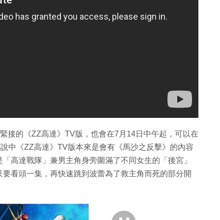
後，緊接的《ZZ高達》TV版，也會在7月14日中午起，可以在
。傳說中《ZZ高達》TV版本來是會有《馬沙之反擊》的內容
是「高達戰隊」兼男主角身旁圍滿了不同女生的「後宮」
只要看頭一集，再快速跳到波蕾為了救主角而死的部分開