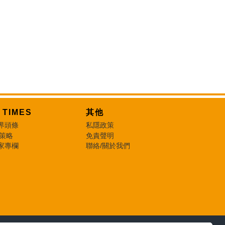
T TIMES
其他
界頭條
私隱政策
 策略
免責聲明
家專欄
聯絡/關於我們