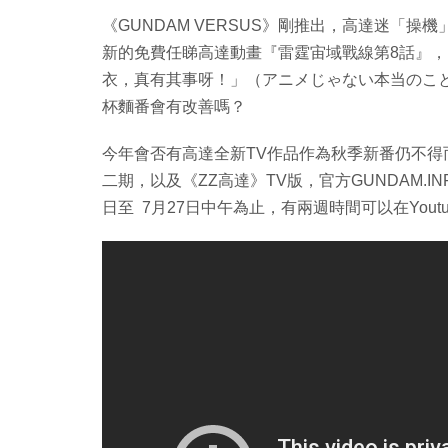
《GUNDAM VERSUS》剛推出，高達迷「操機
新的免費任睇高達動畫『雷霆宙域戰線第8話』，
衣，真有其事呀！」（アニメじゃない本当のことさ）
杯麵番會有改善嗎？
今年會否有高達全新TV作品作為秋季新番仍不
二期，以及《ZZ高達》TV版，官方GUNDAM.
日至 7月27日中午為止，有兩週時間可以在You