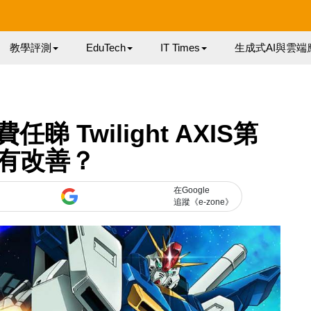
教學評測
EduTech
IT Times
生成式AI與雲端
睇 Twilight AXIS第
有改善？
在Google
追蹤《e-zone》