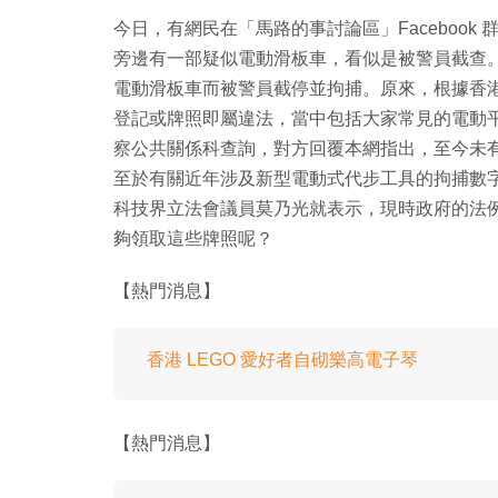
今日，有網民在「馬路的事討論區」Faceboo
旁邊有一部疑似電動滑板車，看似是被警員截查
電動滑板車而被警員截停並拘捕。原來，根據香
登記或牌照即屬違法，當中包括大家常見的電動平衡
察公共關係科查詢，對方回覆本網指出，至今未
至於有關近年涉及新型電動式代步工具的拘捕數字，
科技界立法會議員莫乃光就表示，現時政府的法
夠領取這些牌照呢？
【熱門消息】
香港 LEGO 愛好者自砌樂高電子琴
【熱門消息】