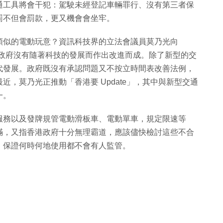
通工具將會干犯：駕駛未經登記車輛罪行、沒有第三者保
罰不但會罰款，更又機會會坐牢。
類似的電動玩意？資訊科技界的立法會議員莫乃光向
過時，政府沒有隨著科技的發展而作出改進而成。除了新型的交
代發展。政府既沒有承認問題又不按立時間表改善法例，
，莫乃光正推動「香港要 Update」，其中與新型交通
一。
服務以及發牌規管電動滑板車、電動單車，規定限速等
滿，又指香港政府十分無理霸道，應該儘快檢討這些不合
，保證何時何地使用都不會有人監管。