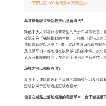
懷舊注意！80 年代童年興玩這些？
為甚麼駕駛這些新科技玩意會違法?
雖然不少人都購買這些新型的代步工具作玩意，
被認定為「機械推動的車輛」。根據《香港道路交
運輸處領牌以及第 49 條：駕駛者必須領取有
及電動平衡車都包括在以機械推動的車輛。換句
者沒有相關的牌照，在道路上使用這些新科技，
怎樣才可以領取牌照?
事實上，運輸處現在所提供的車輛登記以及領取
駕駛執照予駕駛者讓駕駛者投考。
假若在道路上駕駛這類的電動單車，會干犯甚麼