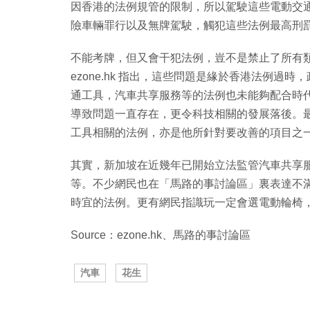
因香港的法例規管的限制，所以駕駛這些電動交
險車輛罪行以及無牌駕駛，觸犯這些法例最高刑
不能考牌，但又會干犯法例，豈不是禁止了所有
ezone.hk 指出，這些問題是緣於香港法例
通工具，汽車共享服務等的法例也未能夠配合時
導致問題一直存在，更令科技相關的發展落後。最近
工具相關的法例，亦是他所針對要改善的項目之
其實，新加坡在近幾年已開始立法監管汽車共享
等。不少網民也在「馬路的事討論區」裏表達不
時宜的法例。更有網民指識玩一定會選電動輪椅
Source：ezone.hk、馬路的事討論區
汽車
花生