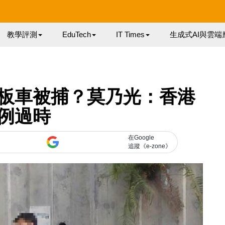
教學評測
EduTech
IT Times
生成式AI與雲端
板車被捕？莫乃光：香港
例過時
在Google
追蹤《e-zone》