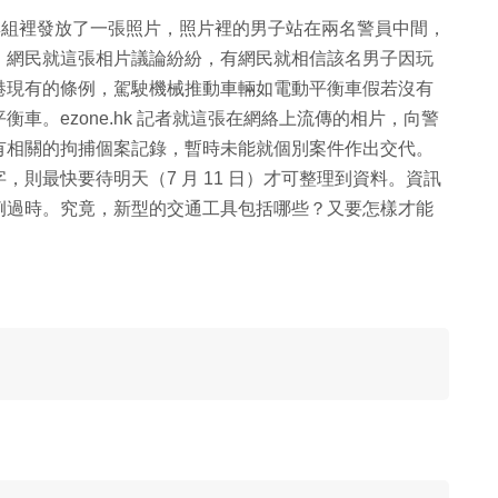
k 群組裡發放了一張照片，照片裡的男子站在兩名警員中間，
。網民就這張相片議論紛紛，有網民就相信該名男子因玩
港現有的條例，駕駛機械推動車輛如電動平衡車假若沒有
車。ezone.hk 記者就這張在網絡上流傳的相片，向警
有相關的拘捕個案記錄，暫時未能就個別案件作出交代。
則最快要待明天（7 月 11 日）才可整理到資料。資訊
例過時。究竟，新型的交通工具包括哪些？又要怎樣才能