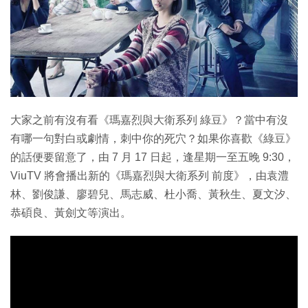
特集
大家之前有沒有看《瑪嘉烈與大衛系列 綠豆》？當中有沒
有哪一句對白或劇情，刺中你的死穴？如果你喜歡《綠豆》
的話便要留意了，由 7 月 17 日起，逢星期一至五晚 9:30，
ViuTV 將會播出新的《瑪嘉烈與大衛系列 前度》，由袁澧
林、劉俊謙、廖碧兒、馬志威、杜小喬、黃秋生、夏文汐、
恭碩良、黃劍文等演出。