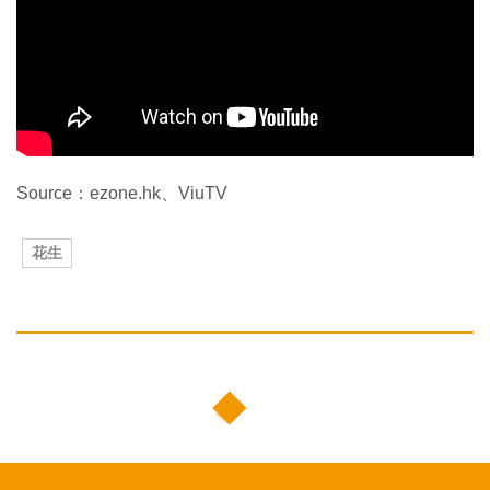
Source：ezone.hk、ViuTV
花生