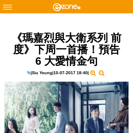
搜尋
《瑪嘉烈與大衛系列 前
Facebook
Instagram
度》下周一首播！預告
科技焦點
6 大愛情金句
網絡生活
遊戲動漫
|
Siu Yeung
|
10-07-2017 18:40
|
教學評測
EduTech
IT Times
生成式AI與雲端應用
Enterprise Digital Transformation