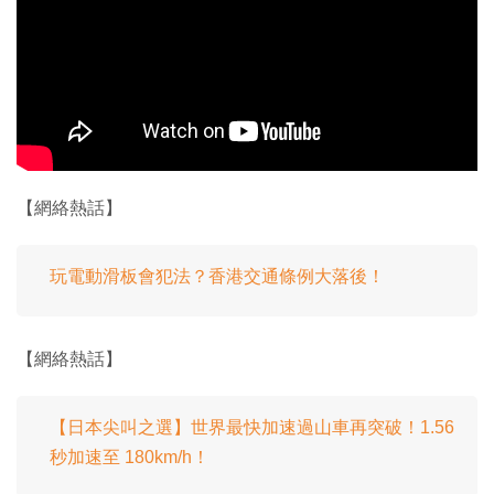
【網絡熱話】
玩電動滑板會犯法？香港交通條例大落後！
【網絡熱話】
【日本尖叫之選】世界最快加速過山車再突破！1.56
秒加速至 180km/h！