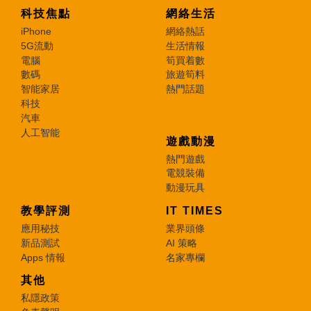
科技焦點
網絡生活
iPhone
網絡熱話
5G流動
生活情報
電腦
筍買着數
數碼
旅遊筍料
智能家居
熱門話題
科技
汽車
人工智能
遊戲動漫
熱門遊戲
電競裝備
動漫玩具
教學評測
IT TIMES
應用秘技
業界頭條
新品測試
AI 策略
Apps 情報
名家專欄
其他
私隱政策