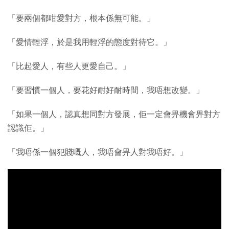
「要兩個都咁愛對方，根本係無可能。」
「愛情輕浮，於是我用輕浮的態度對待它。」
「比起愛人，有些人更愛自己。」
「要習慣一個人，要花好耐好耐時間，我唔想改變。」
「如果一個人，認真想同對方發展，佢一定會畀機會畀對方
認識佢。」
「我唔係一個犯賤嘅人，我唔會畀人對我唔好。」