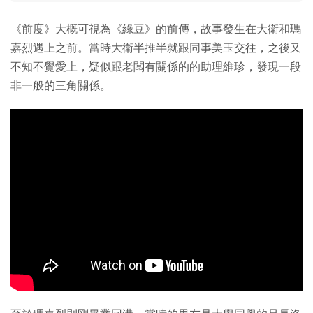
《前度》大概可視為《綠豆》的前傳，故事發生在大衛和瑪
嘉烈遇上之前。當時大衛半推半就跟同事美玉交往，之後又
不知不覺愛上，疑似跟老闆有關係的的助理維珍，發現一段
非一般的三角關係。