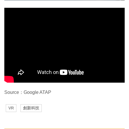
Source：Google ATAP
VR
創新科技