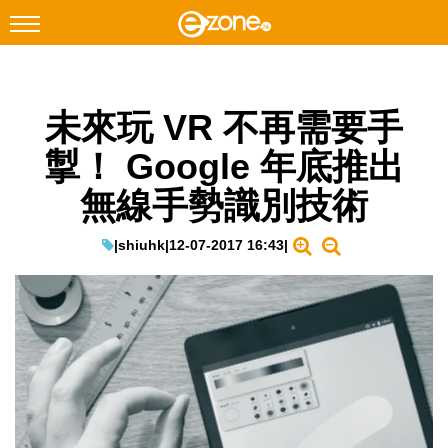
搜尋
未來玩 VR 不再需要手
Facebook
Instagram
掣！ Google 年底推出
科技焦點
無線手勢識別技術
網絡生活
遊戲動漫
|
shiuhk
|
12-07-2017 16:43
|
教學評測
EduTech
IT Times
生成式AI與雲端應用
Enterprise Digital Transformation