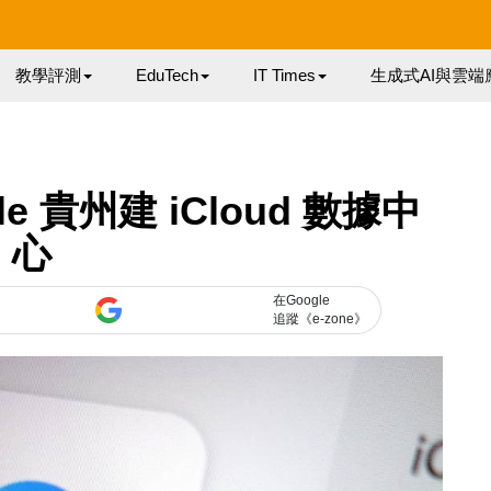
教學評測
EduTech
IT Times
生成式AI與雲端
 貴州建 iCloud 數據中
心
在Google
追蹤《e-zone》