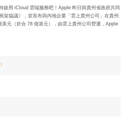
都會同時啟用 iCloud 雲端服務吧！Apple 昨日與貴州省政府共同
略合作框架協議》，並宣布與內地企業「雲上貴州公司」在貴州
 億美元（折合 78 億港元），由雲上貴州公司營運，Apple
碼！