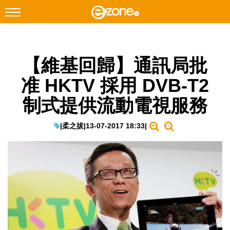
搜尋
【維基回歸】通訊局批
Facebook
Instagram
准 HKTV 採用 DVB-T2
科技焦點
制式提供流動電視服務
網絡生活
遊戲動漫
|
柔之拔
|
13-07-2017 18:33
|
教學評測
EduTech
IT Times
生成式AI與雲端應用
Enterprise Digital Transformation