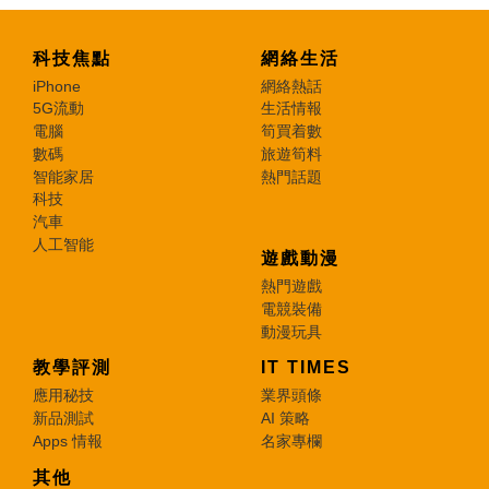
科技焦點
網絡生活
iPhone
網絡熱話
5G流動
生活情報
電腦
筍買着數
數碼
旅遊筍料
智能家居
熱門話題
科技
汽車
人工智能
遊戲動漫
熱門遊戲
電競裝備
動漫玩具
教學評測
IT TIMES
應用秘技
業界頭條
新品測試
AI 策略
Apps 情報
名家專欄
其他