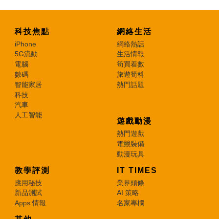
科技焦點
網絡生活
iPhone
網絡熱話
5G流動
生活情報
電腦
筍買着數
數碼
旅遊筍料
智能家居
熱門話題
科技
汽車
人工智能
遊戲動漫
熱門遊戲
電競裝備
動漫玩具
教學評測
IT TIMES
應用秘技
業界頭條
新品測試
AI 策略
Apps 情報
名家專欄