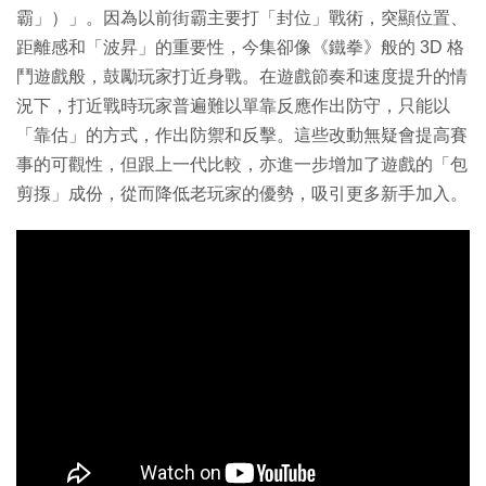
霸」）」。因為以前街霸主要打「封位」戰術，突顯位置、
距離感和「波昇」的重要性，今集卻像《鐵拳》般的 3D 格
鬥遊戲般，鼓勵玩家打近身戰。在遊戲節奏和速度提升的情
況下，打近戰時玩家普遍難以單靠反應作出防守，只能以
「靠估」的方式，作出防禦和反擊。這些改動無疑會提高賽
事的可觀性，但跟上一代比較，亦進一步增加了遊戲的「包
剪揼」成份，從而降低老玩家的優勢，吸引更多新手加入。