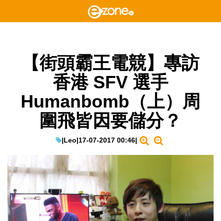
【街頭霸王電競】專訪
香港 SFV 選手
Humanbomb（上）周
圍飛皆因要儲分？
|
Leo
|
17-07-2017 00:46
|