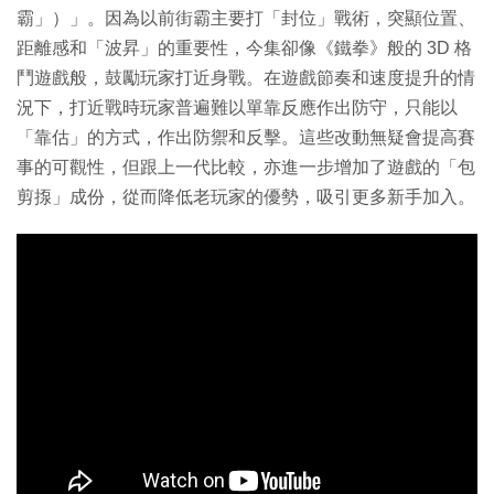
霸」）」。因為以前街霸主要打「封位」戰術，突顯位置、
距離感和「波昇」的重要性，今集卻像《鐵拳》般的 3D 格
鬥遊戲般，鼓勵玩家打近身戰。在遊戲節奏和速度提升的情
況下，打近戰時玩家普遍難以單靠反應作出防守，只能以
「靠估」的方式，作出防禦和反擊。這些改動無疑會提高賽
事的可觀性，但跟上一代比較，亦進一步增加了遊戲的「包
剪揼」成份，從而降低老玩家的優勢，吸引更多新手加入。