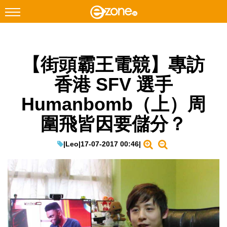
搜尋
【街頭霸王電競】專訪
Facebook
Instagram
香港 SFV 選手
科技焦點
Humanbomb（上）周
網絡生活
圍飛皆因要儲分？
遊戲動漫
教學評測
|
Leo
|
17-07-2017 00:46
|
EduTech
IT Times
生成式AI與雲端應用
Enterprise Digital Transformation