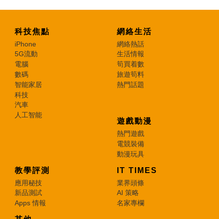
科技焦點
網絡生活
iPhone
網絡熱話
5G流動
生活情報
電腦
筍買着數
數碼
旅遊筍料
智能家居
熱門話題
科技
汽車
人工智能
遊戲動漫
熱門遊戲
電競裝備
動漫玩具
教學評測
IT TIMES
應用秘技
業界頭條
新品測試
AI 策略
Apps 情報
名家專欄