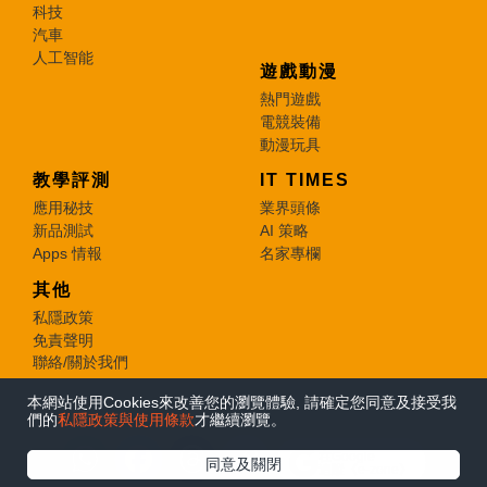
科技
汽車
人工智能
遊戲動漫
熱門遊戲
電競裝備
動漫玩具
教學評測
IT TIMES
應用秘技
業界頭條
新品測試
AI 策略
Apps 情報
名家專欄
其他
私隱政策
免責聲明
聯絡/關於我們
本網站使用Cookies來改善您的瀏覽體驗, 請確定您同意及接受我
© 2026 e-zone. All Rights Reserved.
們的
私隱政策與使用條款
才繼續瀏覽。
在Google
同意及關閉
追蹤《e-zone》