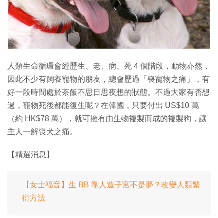
人類生命循環會經歷生、老、病、死 4 個階段，動物亦然，
因此不少有飼養寵物的朋友，總會歷過「喪寵物之痛」，有
好一段時間處於茶飯不思日思夜想的狀態。不過大家有否想
過，寵物死後都能復生呢？在韓國，只要付出 US$10 萬
（約 HK$78 萬），就可擁有由生物複製而成的複製狗，讓
主人一解喪犬之痛。
【精選消息】
【女士福音】生 BB 靠人造子宮不是夢？改變人類繁
衍方法