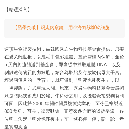
【精選消息】
【醫學突破】踢走內窺鏡！用小海綿診斷癌細胞
這項生物複製技術，由韓國秀岩生物科技基金會提供。只要
在愛犬離世後，以濕毛巾包起遺體、置於雪櫃內保鮮，並於
5 天內將遺體送到基金會，即會從中抽取遺體 DNA，以及
剝離遺傳物質的卵細胞，結合為胚胎及存放於代母犬子宮。
經過兩個月的「孕育」，就可做到「狗死也能復生」，以
「複製版」方式重現人間。原來，秀岩生物科技基金會最初
只是將此技術應用於豬、牛科研之用，及後發覺複製狗有利
可圖，因此於 2006 年開始開展複製狗業務，至今已複製近
800 隻狗。可是，複製動物一直惹來多方面的道德爭議，各
位狗主決定「狗死也能復生」前，務必停一停，諗一諗，考
量實際風險。