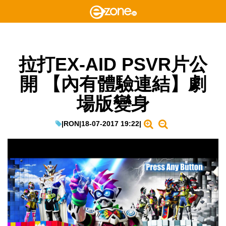
拉打EX-AID PSVR片公
開 【內有體驗連結】劇
場版變身
|
RON
|
18-07-2017 19:22
|