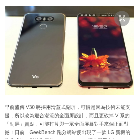
早前盛傳 V30 將採用滑蓋式副屏，可惜是因為技術未能支
援，所以改為迎合潮流的全面屏設計，而且更砍掉 V 系的
「副屏」賣點，可能打算與一眾全面屏幕對手來個正面對
撼！日前，GeekBench 跑分網站便出現了一款 LG 新機的