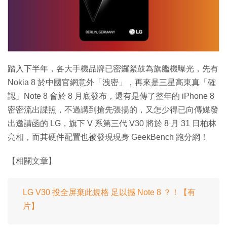
特集
踏入下半年，各大手機品牌已密鑼緊鼓為旗艦機曝光，先有
Nokia 8 於中國官網意外「洩密」，再來是三星高東真「確
認」Note 8 會於 8 月底發布，還有是傳了整年的 iPhone 8
密密流出諜照，不過講到搶先張揚的，又怎少得已向傳媒發
出邀請函的 LG，旗下 V 系第三代 V30 將於 8 月 31 日柏林
亮相，而其硬件配置也被發現現身 GeekBench 跑分網！
【相關文章】
LG V30 投全屏棄此規格 足以撼 Note 8 ？！【有
片】