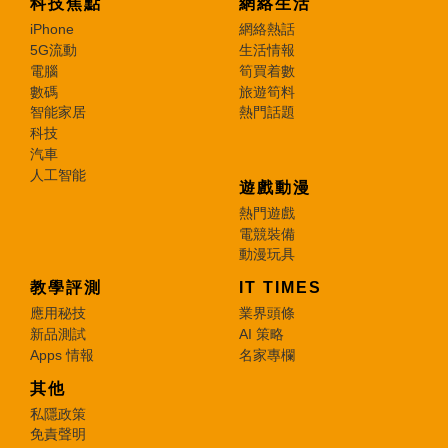
科技焦點
網絡生活
iPhone
網絡熱話
5G流動
生活情報
電腦
筍買着數
數碼
旅遊筍料
智能家居
熱門話題
科技
汽車
人工智能
遊戲動漫
熱門遊戲
電競裝備
動漫玩具
教學評測
IT TIMES
應用秘技
業界頭條
新品測試
AI 策略
Apps 情報
名家專欄
其他
私隱政策
免責聲明