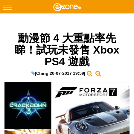
搜尋
動漫節 4 大重點率先
Facebook
Instagram
睇！試玩未發售 Xbox
科技焦點
PS4 遊戲
網絡生活
遊戲動漫
|
Ching
|
20-07-2017 19:59
|
教學評測
EduTech
IT Times
生成式AI與雲端應用
Enterprise Digital Transformation