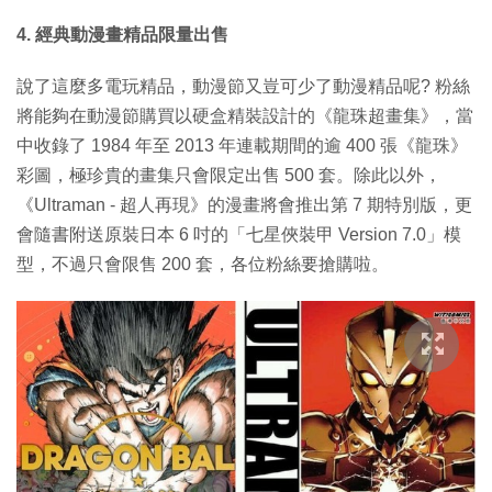
4. 經典動漫畫精品限量出售
說了這麼多電玩精品，動漫節又豈可少了動漫精品呢? 粉絲
將能夠在動漫節購買以硬盒精裝設計的《龍珠超畫集》，當
中收錄了 1984 年至 2013 年連載期間的逾 400 張《龍珠》
彩圖，極珍貴的畫集只會限定出售 500 套。除此以外，
《Ultraman - 超人再現》的漫畫將會推出第 7 期特別版，更
會隨書附送原裝日本 6 吋的「七星俠裝甲 Version 7.0」模
型，不過只會限售 200 套，各位粉絲要搶購啦。