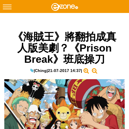
搜尋
《海賊王》將翻拍成真
Facebook
Instagram
人版美劇？《Prison
科技焦點
Break》班底操刀
網絡生活
遊戲動漫
|
Ching
|
21-07-2017 14:37
|
教學評測
EduTech
IT Times
生成式AI與雲端應用
Enterprise Digital Transformation