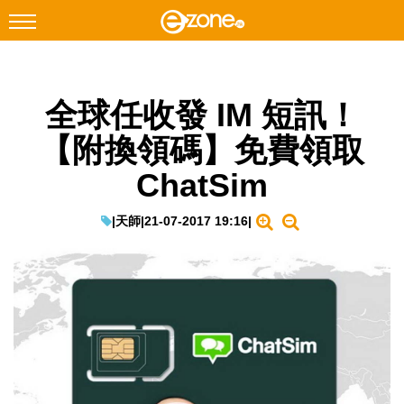
搜尋
全球任收發 IM 短訊！
Facebook
Instagram
【附換領碼】免費領取
科技焦點
ChatSim
網絡生活
遊戲動漫
|
天師
|
21-07-2017 19:16
|
教學評測
EduTech
IT Times
生成式AI與雲端應用
Enterprise Digital Transformation