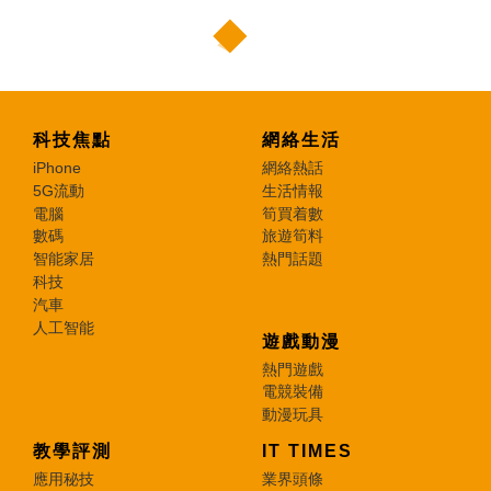
科技焦點
網絡生活
iPhone
網絡熱話
5G流動
生活情報
電腦
筍買着數
數碼
旅遊筍料
智能家居
熱門話題
科技
汽車
人工智能
遊戲動漫
熱門遊戲
電競裝備
動漫玩具
教學評測
IT TIMES
應用秘技
業界頭條