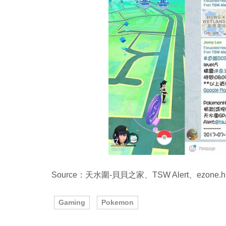
Source：天水圍-貝貝之家、TSW Alert、ezone.h
Gaming
Pokemon