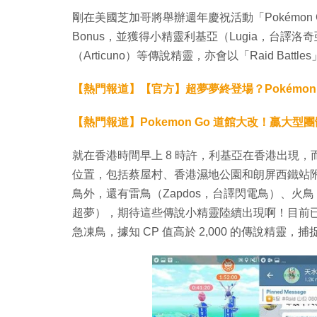
剛在美國芝加哥將舉辦週年慶祝活動「Pokémon
Bonus，並獲得小精靈利基亞（Lugia，台譯
（Articuno）等傳說精靈，亦會以「Raid Bat
【熱門報道】【官方】超夢夢終登場？Pokémon
【熱門報道】Pokemon Go 道館大改！贏大
就在香港時間早上 8 時許，利基亞在香港出現
位置，包括蔡屋村、香港濕地公園和朗屏西鐵站
鳥外，還有雷鳥（Zapdos，台譯閃電鳥）、火鳥（
超夢），期待這些傳說小精靈陸續出現啊！目前已有香港玩
急凍鳥，據知 CP 值高於 2,000 的傳說精靈