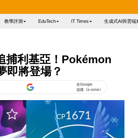
教學評測
EduTech
IT Times
生成式AI與雲端
捕利基亞！Pokémon
夢夢即將登場？
在Google
追蹤《e-zone》