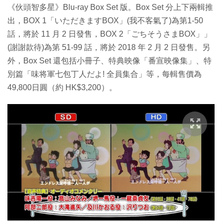
《伙頭智多星》Blu-ray Box Set 版。Box Set 分上下兩輯推
出，BOX 1「いただきますBOX」(我不客氣了)為第1-50
話，將於 11 月 2 日發售，BOX 2「ごちそうさまBOX」」
(謝謝款待)為第 51-99 話，將於 2018 年 2 月 2 日發售。另
外，Box Set 還包括小冊子、特典映像「番宣映像集」、特
別篇「味将軍七包丁人だよ! 全員集合」等，每輯售價為
49,800日圓（約 HK$3,200）。