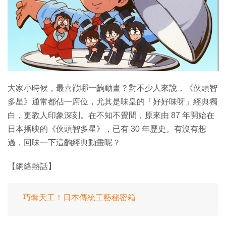
大家小時候，最喜歡哪一齣動畫？對不少人來說，《伙頭智
多星》通常都佔一席位，尤其是味皇的「好好味呀」經典獨
白，更教人印象深刻。在不知不覺間，原來由 87 年開始在
日本播映的《伙頭智多星》，已有 30 年歷史。有沒有想
過，回味一下這齣經典動畫呢？
【網絡熱話】
巧奪天工！日本傳統工藝秘密箱