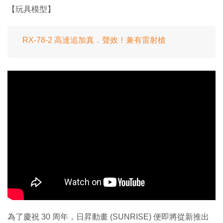
【玩具模型】
RX-78-2 高達追加真．聲效！兼有雷射槍
為了慶祝 30 周年，日昇動畫 (SUNRISE) 便即將從新推出