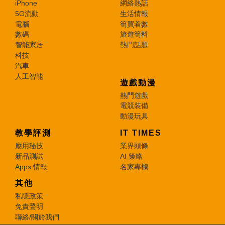
iPhone
網絡熱話
5G流動
生活情報
電腦
筍買着數
數碼
旅遊筍料
智能家居
熱門話題
科技
汽車
人工智能
遊戲動漫
熱門遊戲
電競裝備
動漫玩具
教學評測
IT TIMES
應用秘技
業界頭條
新品測試
AI 策略
Apps 情報
名家專欄
其他
私隱政策
免責聲明
聯絡/關於我們