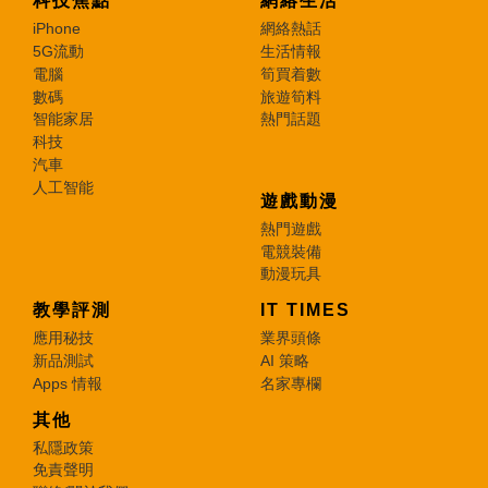
科技焦點
網絡生活
iPhone
網絡熱話
5G流動
生活情報
電腦
筍買着數
數碼
旅遊筍料
智能家居
熱門話題
科技
汽車
人工智能
遊戲動漫
熱門遊戲
電競裝備
動漫玩具
教學評測
IT TIMES
應用秘技
業界頭條
新品測試
AI 策略
Apps 情報
名家專欄
其他
私隱政策
免責聲明