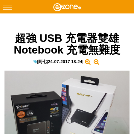
搜尋
超強 USB 充電器雙雄
Facebook
Instagram
Notebook 充電無難度
科技焦點
網絡生活
|
阿七
|
24-07-2017 18:24
|
遊戲動漫
教學評測
EduTech
IT Times
生成式AI與雲端應用
Enterprise Digital Transformation