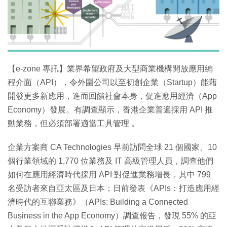
【e-zone 專訊】業界希望政府及大型商業機構開放應用編
程介面（API），令外圍公司以至初創企業（Startup）能藉
開發更多新應用，進而回饋社會本身，促進應用經濟（App
Economy）發展。有調查顯示，香港企業普遍採用 API 推
動業務，但必須部署適當工具管理 。
企業方案商 CA Technologies 早前訪問全球 21 個國家、10
個行業領域的 1,770 位業務及 IT 高級管理人員，調查他們
如何在應用經濟時代採用 API 對促進業務增長，其中 799
名受訪者來自亞太區及日本；日前發表《APIs：打造應用經
濟時代的互聯業務》（APIs: Building a Connected
Business in the App Economy）調查報告，發現 55% 的亞