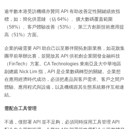
逾半數本港受訪機構亦贊同 API 有助改善定性關鍵績效指
標，如：簡化供需鏈 （佔 64%）、擴大數碼覆蓋範圍
（58%）、客戶體驗改善（53%）、第三方創新技術應用提
高（51%）方面。
企業的確需要 API 助自己以至夥伴開拓創新業務，如花旗集
團早前舉辦比賽，並開放其 API 供初創企業開發金融科技
（FinTech）方案。CA Technologies 東南亞及大中華地區
副總裁 Nick Lim 指，API 是企業數碼轉型的關鍵。企業想
在應用經濟時代成功，必須把產品與客戶需求、客戶之間戶
體驗、應用程式與設備，以及機構跟其生態系統夥伴互相連
結。
需配合工具管理
不過，僅部署 API 並不足夠，必須同時採用工具管理 API