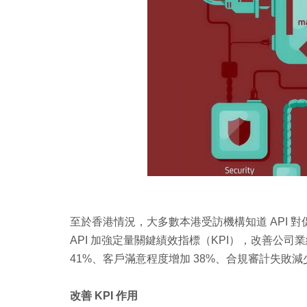
至於香港情況，大多數本港受訪機構知道 API 
API 加強定量關鍵績效指標（KPI），改善公司業
41%、客戶滿意程度增加 38%、合規審計失敗減少
改善 KPI 作用