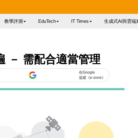
教學評測
EduTech
IT Times
生成式AI與雲端
遍 － 需配合適當管理
在Google
追蹤《e-zone》