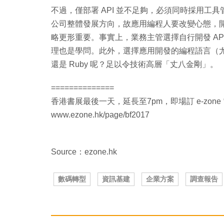
不過，僅部署 API 並不足夠，必須同時採用工具管
公司整體發展方向，故應用編程人要改變心態，開發
略更形重要。事實上，業務主管選擇自行開發 API 及
理也是學問。此外，選擇應用開發的編程語言（尤其要對應
還是 Ruby 呢？足以令技術高層「丈八金剛」。
==============
香港書展最後一天，延長至7pm，即場訂 e-zo
www.ezone.hk/page/bf2017
Source：ezone.hk
數碼轉型
資訊基建
企業方案
調查報告