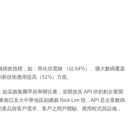
鍵績效指標，如：簡化供需鏈 （佔 64%）、擴大數碼覆蓋
創新技術應用提高（51%）方面。
，如花旗集團早前舉辦比賽，並開放其 API 供初創企業開
es 東南亞及大中華地區副總裁 Nick Lim 指，API 是企業數碼
把產品與客戶需求、客戶之間戶體驗、應用程式與設備，