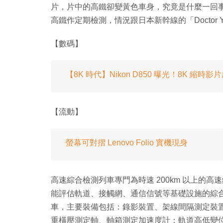
片，片中的高鐵卻變黃色車身，究竟是什麼一回
高鐵作定期檢測，情況跟日本新幹線的「Doctor Y
【數碼】
【8K 時代】Nikon D850 曝光！8K 縮時影
【流動】
螢幕可對摺 Lenovo Folio 實機現身
高速綜合檢測列車專門為時速 200km 以上的
能評估軌道、接觸網、通信信號等基礎設施的綜合能力
車，主要裝備包括：錄影裝置、架線間隔測定裝置
重橫壓測定軸、軸箱測定加速度計；軌道高低變