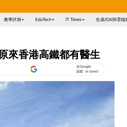
教學評測
EduTech
IT Times
生成式AI與雲端
原來香港高鐵都有醫生
在Google
追蹤《e-zone》