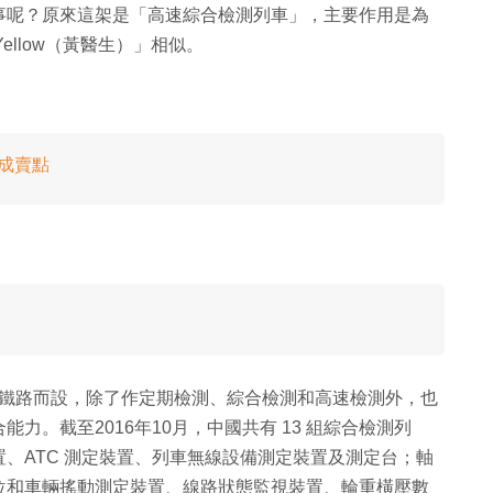
事呢？原來這架是「高速綜合檢測列車」，主要作用是為
ellow（黃醫生）」相似。
片成賣點
高速鐵路而設，除了作定期檢測、綜合檢測和高速檢測外，也
。截至2016年10月，中國共有 13 組綜合檢測列
、ATC 測定裝置、列車無線設備測定裝置及測定台；軸
位和車輛搖動測定裝置、線路狀態監視裝置、輪重橫壓數