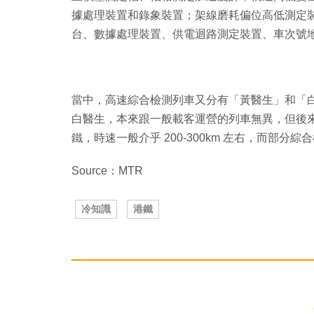
據處理裝置和錄象裝置；架線磨耗偏位高低測定
台、數據處理裝置、供電迴路測定裝置、車次號
當中，高速綜合檢測列車又分有「黃醫生」和「
白醫生，本來跟一般載客運營的列車無異，但後
鐵，時速一般介乎 200-300km 左右，而部
Source：MTR
冷知識
港鐵