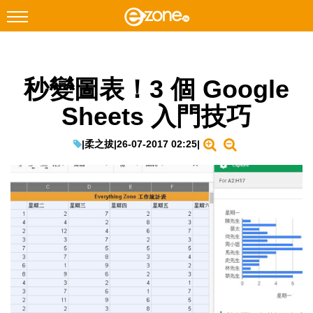
搜尋
秒變圖表！3 個 Google
Facebook
Instagram
Sheets 入門技巧
科技焦點
網絡生活
|
柔之拔
|
26-07-2017 02:25
|
遊戲動漫
教學評測
EduTech
IT Times
生成式AI與雲端應用
Enterprise Digital Transformation