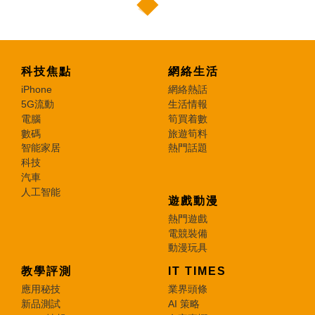
科技焦點
網絡生活
iPhone
網絡熱話
5G流動
生活情報
電腦
筍買着數
數碼
旅遊筍料
智能家居
熱門話題
科技
汽車
人工智能
遊戲動漫
熱門遊戲
電競裝備
動漫玩具
教學評測
IT TIMES
應用秘技
業界頭條
新品測試
AI 策略