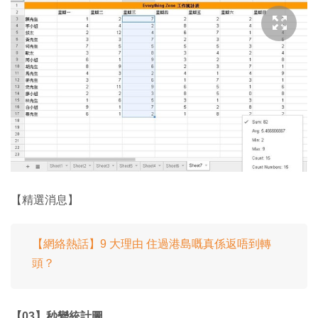
【精選消息】
【網絡熱話】9 大理由 住過港島嘅真係返唔到轉
頭？
【03】秒變統計圖