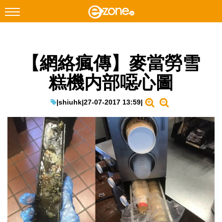
搜尋
【網絡瘋傳】麥當勞雪
Facebook
Instagram
糕機内部噁心圖
科技焦點
網絡生活
|
shiuhk
|
27-07-2017 13:59
|
遊戲動漫
教學評測
EduTech
IT Times
生成式AI與雲端應用
Enterprise Digital Transformation