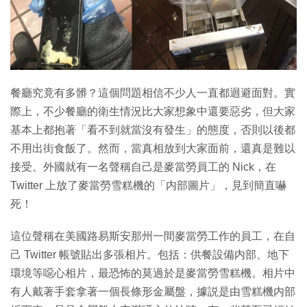
特集
餐廳究竟有多髒？這個問題相信不少人一直都迴避面對。實
際上，不少餐廳的衛生情況比大家想象中還要惡劣，但大家
基本上都抱著「看不到就當沒有發生」的態度，否則以後都
不用出街食飯了。然而，當真相放到大家面前，還真是難以
接受。外國就有一名聲稱自己是麥當勞員工的 Nick，在
Twitter 上放了麥當勞雪糕機的「内部圖片」，見到簡直嚇
死！
這位聲稱在美國路易斯安那州一間麥當勞工作的員工，在自
己 Twitter 帳號貼出多張相片。包括：供餐設備内部、地下
環境等噁心相片，最恐怖的莫過於是麥當勞雪糕機。相片中
有人戴著手套拿著一個長條形金屬盤，據説是由雪糕機内部