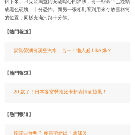
拆下來。只見金屬盤内充滿噁心的油跡，有一些甚至已經結
成黑色硬塊，十分恐怖。而另一張相則看到用來存放雪糕筒
的位置，同樣充滿污跡十分髒。
【熱門報道】
麥當勞潮食漢堡汽水二合一！懶人必 Like 爆？
【熱門報道】
20 歲了！日本麥當勞推比卡超表情麥旋風！
【熱門報道】
達聞西發明？ 麥當勞新出「薯條叉」