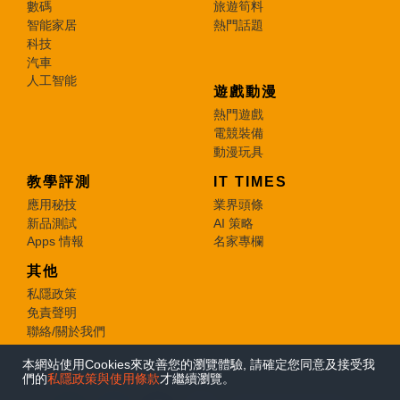
數碼
旅遊筍料
智能家居
熱門話題
科技
汽車
人工智能
遊戲動漫
熱門遊戲
電競裝備
動漫玩具
教學評測
IT TIMES
應用秘技
業界頭條
新品測試
AI 策略
Apps 情報
名家專欄
其他
私隱政策
免責聲明
聯絡/關於我們
本網站使用Cookies來改善您的瀏覽體驗, 請確定您同意及接受我
© 2026 e-zone. All Rights Reserved.
們的
私隱政策與使用條款
才繼續瀏覽。