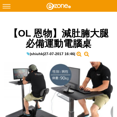
搜尋
【OL 恩物】減肚腩大腿
Facebook
Instagram
必備運動電腦桌
科技焦點
網絡生活
|
shiuhk
|
27-07-2017 16:46
|
遊戲動漫
教學評測
EduTech
IT Times
生成式AI與雲端應用
Enterprise Digital Transformation