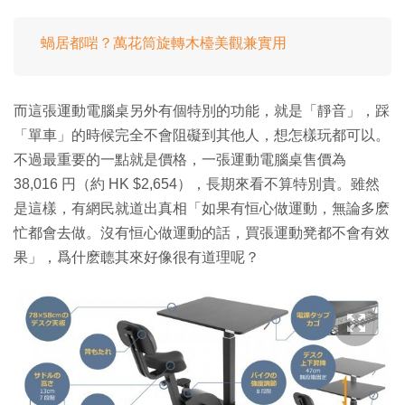
蝸居都啱？萬花筒旋轉木檯美觀兼實用
而這張運動電腦桌另外有個特別的功能，就是「靜音」，踩
「單車」的時候完全不會阻礙到其他人，想怎樣玩都可以。
不過最重要的一點就是價格，一張運動電腦桌售價為
38,016 円（約 HK $2,654），長期來看不算特別貴。雖然
是這樣，有網民就道出真相「如果有恒心做運動，無論多麽
忙都會去做。沒有恒心做運動的話，買張運動凳都不會有效
果」，爲什麽聼其來好像很有道理呢？