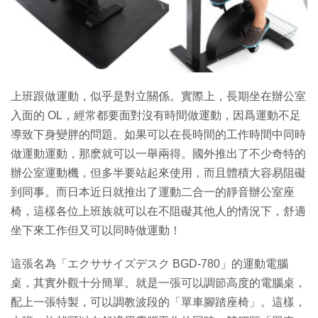
特集
上班跟做運動，似乎是對立關係。實際上，長期坐在辦公室
入面的 OL，經常都要面對沒有時間做運動，因爲運動不足
導致下身變胖的問題。如果可以在長時間的工作時間中同時
做運動運動，那麽就可以一舉兩得。國外推出了不少奇特的
辦公室運動機，但多半要站起來使用，而且體積大容易阻礙
到同事。而日本近日就推出了運動二合一的靜音辦公室座
椅，這樣各位上班族就可以在不阻礙其他人的情況下，舒適
坐下來工作但又可以同時做運動！
這張名為「エクササイズデスク BGD-780」的運動電腦
桌，其實外觀十分簡單。就是一張可以調節高度的電腦桌，
配上一張特製，可以調教波段的「單車腳踏座椅」。這樣，