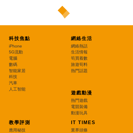
科技焦點
網絡生活
iPhone
網絡熱話
5G流動
生活情報
電腦
筍買着數
數碼
旅遊筍料
智能家居
熱門話題
科技
汽車
人工智能
遊戲動漫
熱門遊戲
電競裝備
動漫玩具
教學評測
IT TIMES
應用秘技
業界頭條