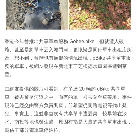
特集
香港今年曾推出共享單車服務 Gobee.bike，但就遭人破
壞、甚至是將單車丟入城門河，更懷疑是同行單車出租店所
為。想不到，台灣也有類似的情況出現，oBike 共享單車服
務的單車，被網友發現在新北市三芝根德水車園區遭到棄
置。
由網友提供的圖片可看到，有多達 20 輛的 oBike 共享單
車，被丟棄至河道之中，而有的單一被丟棄至草叢堆。事件
現時已經交由警方負責調查，並希望從閉路電視等找出疑
犯。事實上，這並非首次有共享單車遭丟棄，較早前在淡
水、南投等地也發生過，原因有指是大量的共享單車出現，
霸佔了部分電單車停泊位。