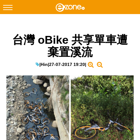
搜尋
台灣 oBike 共享單車遭
Facebook
Instagram
棄置溪流
科技焦點
網絡生活
|
Hin
|
27-07-2017 19:20
|
遊戲動漫
教學評測
EduTech
IT Times
生成式AI與雲端應用
Enterprise Digital Transformation