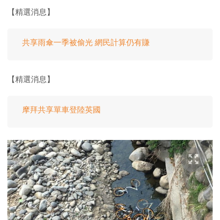
【精選消息】
共享雨傘一季被偷光 網民計算仍有賺
【精選消息】
摩拜共享單車登陸英國