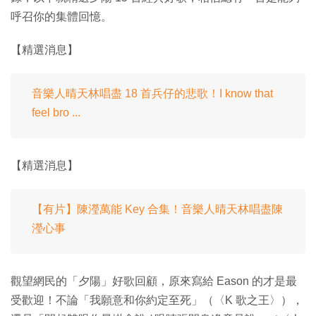
呼召你的集體回憶。
【精選消息】
音樂人晴天林唱盡 18 首兵仔的悲歌！I know that
feel bro ...
【精選消息】
【有片】陳瀅萬能 Key 合集！音樂人晴天林唱盡陳
瀅心事
觀望網民的「夕陽」好歌回顧，原來寫給 Eason 的才是最
受歡迎！不論「我願意和你約定至死」（〈K 歌之王〉），