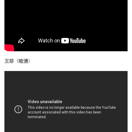
王菲〈暗湧〉