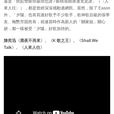
還是「閉起雙眼你最掛念誰 / 眼睛張開身邊竟是誰」（〈人
來人往〉），都是曾經深深感動過網民。當然，除了 Eason
外，「夕陽」也有寫過好歌予不少歌手，歌神歌后級的張學
友、梅艷芳固然有，就連當時作為新人的「關家姐」關心
妍，都一樣被受「夕陽」好歌加持的。
陳奕迅〈黑夜不再來〉、〈K 歌之王〉、〈Shall We
Talk〉、〈人來人往〉