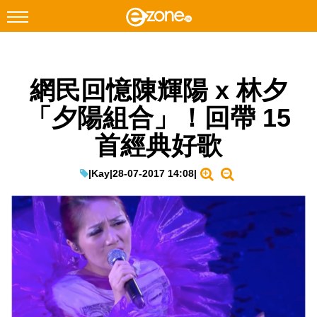
搜尋
網民回憶陳輝陽 x 林夕
Facebook
Instagram
「夕陽組合」！回帶 15
科技焦點
首經典好歌
網絡生活
遊戲動漫
|
Kay
|
28-07-2017 14:08
|
教學評測
EduTech
IT Times
生成式AI與雲端應用
Enterprise Digital Transformation