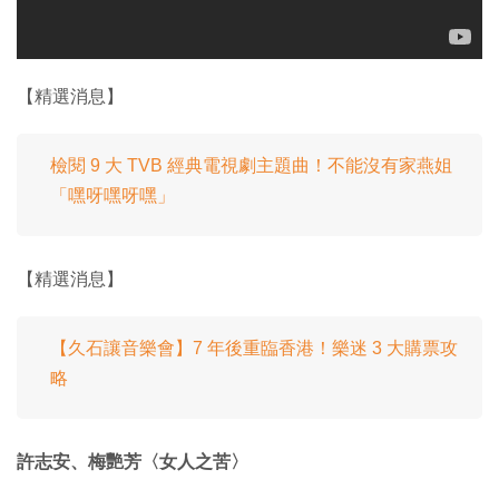
【精選消息】
檢閱 9 大 TVB 經典電視劇主題曲！不能沒有家燕姐
「嘿呀嘿呀嘿」
【精選消息】
【久石讓音樂會】7 年後重臨香港！樂迷 3 大購票攻
略
許志安、梅艷芳〈女人之苦〉