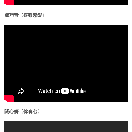
盧巧音〈喜歡戀愛〉
關心妍〈你有心〉