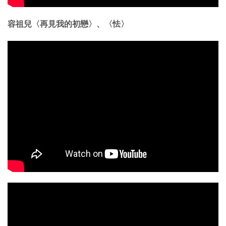
容祖兒〈再見我的初戀〉、〈怯〉