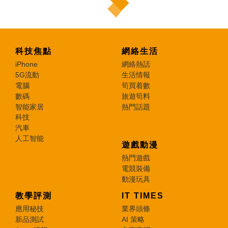
科技焦點
網絡生活
iPhone
網絡熱話
5G流動
生活情報
電腦
筍買着數
數碼
旅遊筍料
智能家居
熱門話題
科技
汽車
人工智能
遊戲動漫
熱門遊戲
電競裝備
動漫玩具
教學評測
IT TIMES
應用秘技
業界頭條
新品測試
AI 策略