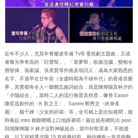
特集
近年不少人，尤其年青樂迷常備 TVB 電視劇主題曲，又或
者曝光率奇高的「巨聲幫」、「星夢幫」歌曲洗腦，變相令
鄧智偉、張家誠、張美賢等作曲及填詞人，成為大家熟悉的
名字。不過早在廿年前（全盛時期為千禧年代）的香港音樂
界，其實都有令人一聽難忘曲詞組合，就是陳輝陽及林夕的
「夕陽組合」，當時二人的流行曲普及程度，像替 Eason
陳奕迅創作的〈K 歌之王〉、Sammi 鄭秀文〈終身美
麗〉、楊千嬅〈少女的祈禱〉等，全可稱上是街知巷聞，隨
時奏起 intro 都能啷啷上口地跟著唱！最近就有網民出 post
回憶陳輝陽 X 林夕這對神級組合，當中好歌眾多，不能盡
錄，以下就精選夕陽 15 首經典好歌，相信總有一首是能夠