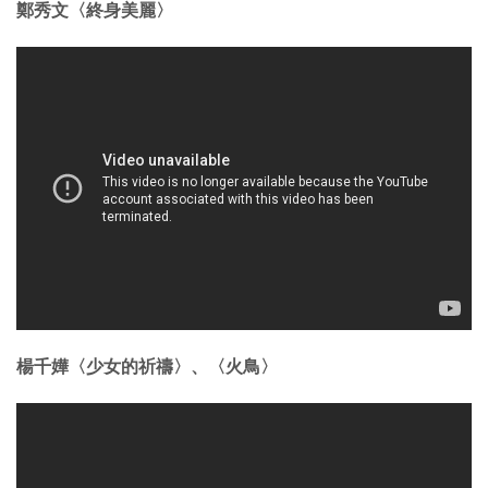
鄭秀文〈終身美麗〉
楊千嬅〈少女的祈禱〉、〈火鳥〉