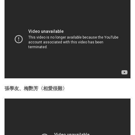
張學友、梅艷芳〈相愛很難〉