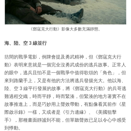
《鄧寇克大行動》影像大多數充滿靜態。
海、陸、空 3 線並行
坊間的戰爭電影，例牌會提及勇武精神，但《鄧寇克大行
動》表明來意就是一個完全沒勇武成份的逃兵故事。正常人
的眼中，逃兵且怕不是一個戰爭中值得歌頌的「角色」，但
來到路蘭手上，又是有他的方法將逃兵發揚光大。他以海、
陸、空 3 線平行發展的故事，將《鄧寇克大行動》的兵哥逃
難過程交織，時而平靜，時而緊湊，但緊湊的地方著實不在
故事推進上，而是巧妙用上聲效帶動，有點像看其前作《星
際啟示錄》一樣，又或者是《引力邊緣》、《美國狙擊
手》，那種畫面靜謐到不能，但單聽聲效已足以令心中感受
到悸動。