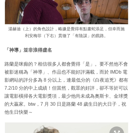
湯赫迪（上）的角色設計，略嫌是覺得有點畫蛇添足，但幸而施
利安梅菲（下右）貫徹了「有陰謀」的戲路。
「神導」並非浪得虛名
路蘭是咪癲的？相信很多人都會覺得「是」。要不然他不會
被影迷稱為「神導」、作品也不能好評滿載，而於 IMDb 電
影網站的評分多為 8 分以上，連最低分的《白夜追兇》都有
7.2/10 分的中上成績！但當然，觀眾的好評，卻不等於可以
讓電影橫掃各大電影獎項，最少他尚未成為奧斯卡、金球獎
的大贏家。btw，7 月 30 日是路蘭 48 歲生日的大日子，祝
他生日快樂～