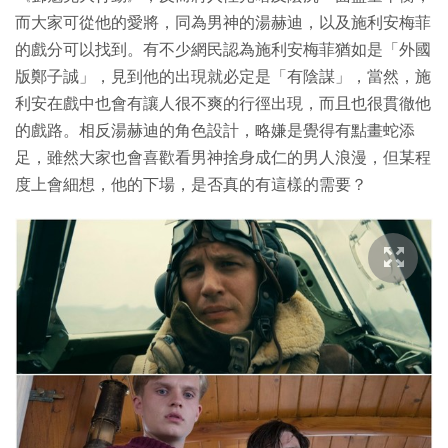
而大家可從他的愛將，同為男神的湯赫迪，以及施利安梅菲
的戲分可以找到。有不少網民認為施利安梅菲猶如是「外國
版鄭子誠」，見到他的出現就必定是「有陰謀」，當然，施
利安在戲中也會有讓人很不爽的行徑出現，而且也很貫徹他
的戲路。相反湯赫迪的角色設計，略嫌是覺得有點畫蛇添
足，雖然大家也會喜歡看男神捨身成仁的男人浪漫，但某程
度上會細想，他的下場，是否真的有這樣的需要？