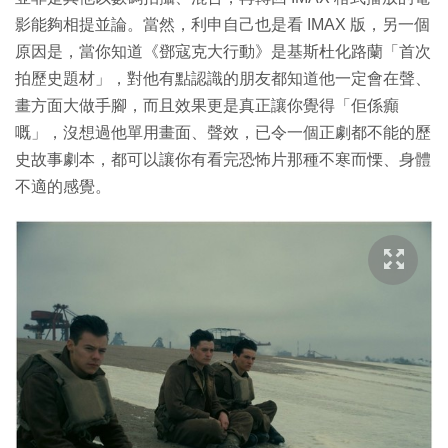
影能夠相提並論。當然，利申自己也是看 IMAX 版，另一個
原因是，當你知道《鄧寇克大行動》是基斯杜化路蘭「首次
拍歷史題材」，對他有點認識的朋友都知道他一定會在聲、
畫方面大做手腳，而且效果更是真正讓你覺得「佢係癲
嘅」，沒想過他單用畫面、聲效，已令一個正劇都不能的歷
史故事劇本，都可以讓你有看完恐怖片那種不寒而慄、身體
不適的感覺。