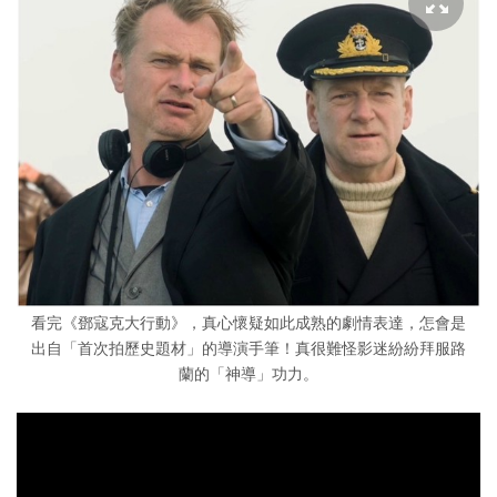
看完《鄧寇克大行動》，真心懷疑如此成熟的劇情表達，怎會是
出自「首次拍歷史題材」的導演手筆！真很難怪影迷紛紛拜服路
蘭的「神導」功力。