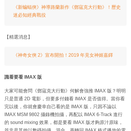
《新蝙蝠俠》神導路蘭新作《鄧寇克大行動》！歷史
迷必知經典戰役
【精選消息】
《神奇女俠 2》宣布開拍！2019 年見女神姬嘉鐸
識看要看 IMAX 版
大家可能會問《鄧寇克大行動》何解會強推 IMAX 版？明明
只是普通 2D 電影，但要多付錢看 IMAX 是否值得。當你看
完以後，你就會慶幸自己看的是 IMAX 版，只因不論以
IMAX MSM 9802 攝錄機拍攝，再配以 IMAX 6-Track 進行
的 sound mixing 效果，都是要看 IMAX 版才夠原汁原味，
並非是其他以數碼拍攝、混合，再轉回 IMAX 格式播放的電