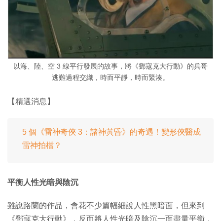
以海、陸、空 3 線平行發展的故事，將《鄧寇克大行動》的兵哥
逃難過程交織，時而平靜，時而緊湊。
【精選消息】
5 個《雷神奇俠 3：諸神黃昏》的奇遇！變形俠醫成
雷神拍檔？
平衡人性光暗與陰沉
雖說路蘭的作品，會花不少篇幅細說人性黑暗面，但來到
《鄧寇克大行動》，反而將人性光暗及陰沉一面盡量平衡，