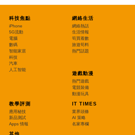
科技焦點
網絡生活
iPhone
網絡熱話
5G流動
生活情報
電腦
筍買着數
數碼
旅遊筍料
智能家居
熱門話題
科技
汽車
人工智能
遊戲動漫
熱門遊戲
電競裝備
動漫玩具
教學評測
IT TIMES
應用秘技
業界頭條
新品測試
AI 策略
Apps 情報
名家專欄
其他