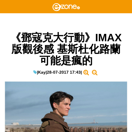
《鄧寇克大行動》IMAX
版觀後感 基斯杜化路蘭
可能是瘋的
|
Kay
|
28-07-2017 17:43
|