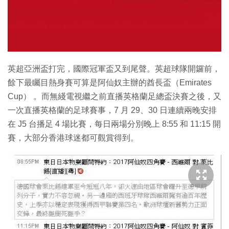
英超亞洲盃打完，國際冠軍盃又到尾聲。英超球隊開鑼前，
餘下最矚目熱身賽可算是阿仙奴主辦的酋長盃（Emirates
Cup） 。而無綫電視繼之前直播英格蘭足總盃決賽之後，又
一次直播英格蘭的足球賽事，7 月 29、30 日連續兩晚安排
在 J5 台播足 4 場比賽，每日兩場分別晚上 8:55 和 11:15 開
賽，大部分香港球迷都可觀賞得到。