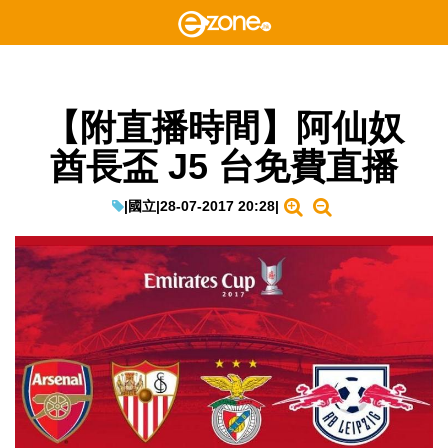
【附直播時間】阿仙奴
酋長盃 J5 台免費直播
|
國立
|
28-07-2017 20:28
|