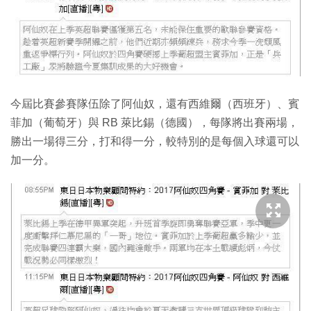
今屆比賽參賽隊伍除了阿仙奴，還有西維爾（西班牙）、賓
菲加（葡萄牙）與 RB 萊比錫（德國），每隊將出賽兩場，
勝出一場得三分，打和得一分，較特別的是每個入球還可以
加一分。