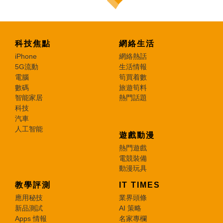
科技焦點
網絡生活
iPhone
網絡熱話
5G流動
生活情報
電腦
筍買着數
數碼
旅遊筍料
智能家居
熱門話題
科技
汽車
人工智能
遊戲動漫
熱門遊戲
電競裝備
動漫玩具
教學評測
IT TIMES
應用秘技
業界頭條
新品測試
AI 策略
Apps 情報
名家專欄