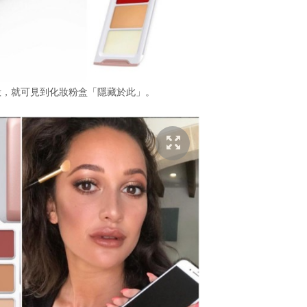
 套的背殻，就可見到化妝粉盒「隱藏於此」。