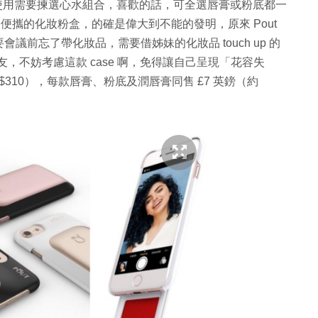
應使用需要揀選心水組合，喜歡的話，可全選唇膏或粉底都一
便攜的化妝粉盒，的確是偉大到不能的發明，原來 Pout
前忘了帶化妝品，需要借姊妹的化妝品 touch up 的
的朋友，不妨考慮這款 case 啊，免得讓自己呈現「花容失
HK$310），每款唇膏、粉底及潤唇膏同售 £7 英鎊（約