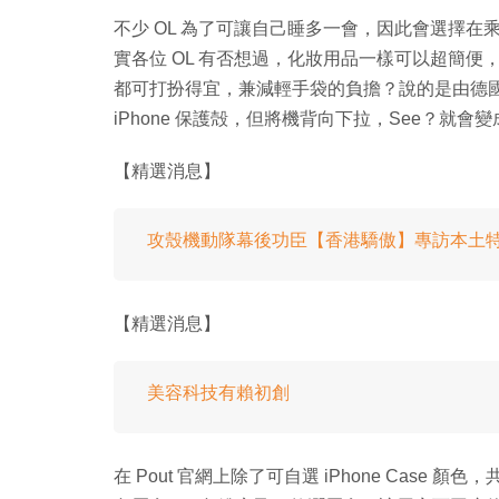
不少 OL 為了可讓自己睡多一會，因此會選擇在乘車
實各位 OL 有否想過，化妝用品一樣可以超簡便，毋
都可打扮得宜，兼減輕手袋的負擔？說的是由德國創新品牌 
iPhone 保護殻，但將機背向下拉，See？就
【精選消息】
攻殼機動隊幕後功臣【香港驕傲】專訪本土
【精選消息】
美容科技有賴初創
在 Pout 官網上除了可自選 iPhone Case 顏色，