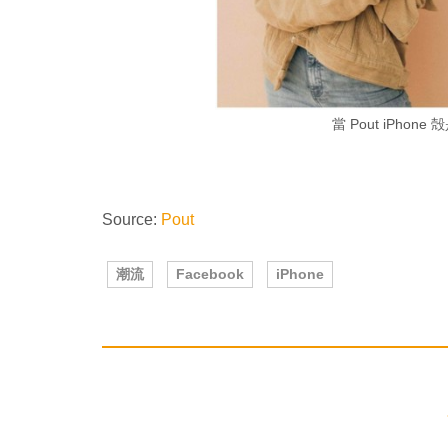
當 Pout iPhon
Source:
Pout
潮流
Facebook
iPhone