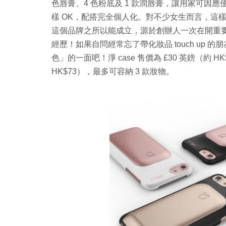
色唇膏、4 色粉底及 1 款潤唇膏，讓用家可因
樣 OK，配搭完全個人化。對不少女生而言，這樣
這個品牌之所以能成立，源於創辦人一次在開重要會議
經歷！如果自問經常忘了帶化妝品 touch up 
色」的一面吧！淨 case 售價為 £30 英鎊（約 
HK$73），最多可容納 3 款妝物。