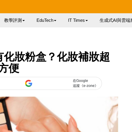
教學評測
EduTech
IT Times
生成式AI與雲端
 殻內有化妝粉盒？化妝補妝超
方便
在Google
追蹤《e-zone》