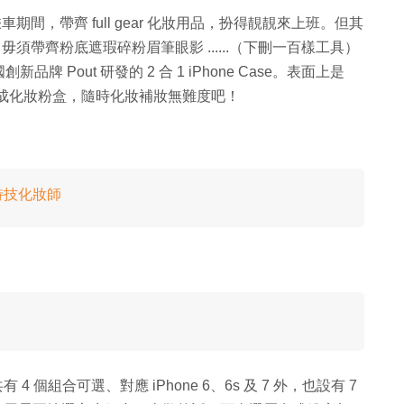
期間，帶齊 full gear 化妝用品，扮得靚靚來上班。但其
須帶齊粉底遮瑕碎粉眉筆眼影 ......（下刪一百樣工具）
Pout 研發的 2 合 1 iPhone Case。表面上是
會變成化妝粉盒，隨時化妝補妝無難度吧！
特技化妝師
共有 4 個組合可選、對應 iPhone 6、6s 及 7 外，也設有 7