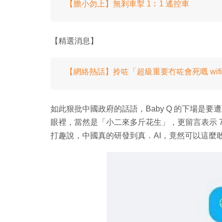
【膽小勿上】無剎車掣 1︰1 遙控車
【精選消息】
【網絡熱話】拎咗「超級重要冇咗會死嘅 wif
如此狠批中國政府的話語，Baby Q 的下場是
眼裡，當然是「小二來多斤花生」，更留言表示 70
打趣說，中國真的研發到真．AI，竟然可以這麼