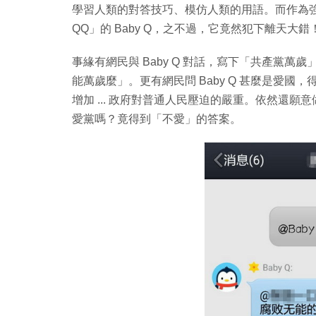
學習人類的對答技巧、模仿人類的用語。而作為強
QQ」的 Baby Q，之不過，它竟然犯下離天大錯
事緣有網民與 Baby Q 對話，寫下「共產黨萬歲
能萬歲麼」。更有網民問 Baby Q 甚麼是愛
增加 ... 政府對普通人民壓迫的嚴重。依然還願
愛黨嗎？竟得到「不愛」的答案。