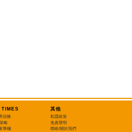
T TIMES
其他
界頭條
私隱政策
 策略
免責聲明
家專欄
聯絡/關於我們