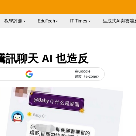
教學評測
EduTech
IT Times
生成式AI與雲端
訊聊天 AI 也造反
在Google
追蹤《e-zone》