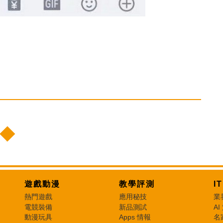
遊戲動漫
教學評測
I
熱門遊戲
應用秘技
業
電競裝備
新品測試
AI
動漫玩具
Apps 情報
名