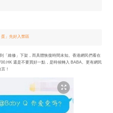
i 蛋」先好入禁區
要遭到「維修」下架，而具體恢復時間未知。香港網民們看在
0.HK 還是不要買好一點，是時候轉入 BABA。更有網民
敢言！