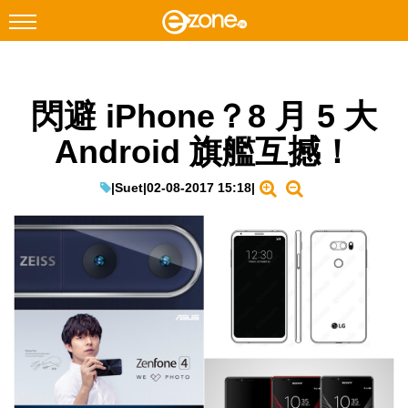
搜尋
閃避 iPhone？8 月 5 大
Facebook
Instagram
Android 旗艦互撼！
科技焦點
網絡生活
|
Suet
|
02-08-2017 15:18
|
遊戲動漫
教學評測
EduTech
IT Times
生成式AI與雲端應用
Enterprise Digital Transformation