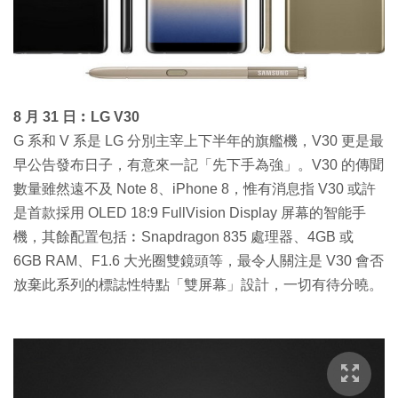
8 月 31 日︰LG V30
G 系和 V 系是 LG 分別主宰上下半年的旗艦機，V30 更是最
早公告發布日子，有意來一記「先下手為強」。V30 的傳聞
數量雖然遠不及 Note 8、iPhone 8，惟有消息指 V30 或許
是首款採用 OLED 18:9 FullVision Display 屏幕的智能手
機，其餘配置包括︰Snapdragon 835 處理器、4GB 或
6GB RAM、F1.6 大光圈雙鏡頭等，最令人關注是 V30 會否
放棄此系列的標誌性特點「雙屏幕」設計，一切有待分曉。