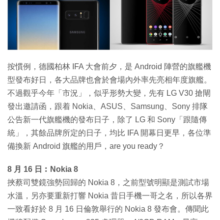
特集
按慣例，德國柏林 IFA 大會前夕，是 Android 陣營的旗艦機
型發布好日，各大品牌也會於會場內外率先亮相年度旗艦。
不過觀乎今年「市況」，似乎形勢大變，先有 LG V30 搶閘
發出邀請函，跟着 Nokia、ASUS、Samsung、Sony 排隊
公告新一代旗艦機的發布日子，除了 LG 和 Sony「跟隨傳
統」，其餘品牌所定的日子，均比 IFA 開幕日更早，各位準
備換新 Android 旗艦的用戶，are you ready？
8 月 16 日︰Nokia 8
挾蔡司雙鏡強勢回歸的 Nokia 8，之前型號明顯是測試市場
水溫，另亦要重新打響 Nokia 昔日手機一哥之名，所以各界
一致看好於 8 月 16 日倫敦舉行的 Nokia 8 發布會。傳聞此