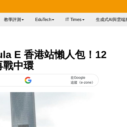
教學評測
EduTech
IT Times
生成式AI與雲端
la E 香港站懶人包！12
再戰中環
在Google
追蹤《e-zone》