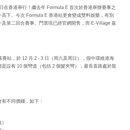
-3 日在香港舉行！繼去年 Formula E 首次於香港舉辦賽事之
。今次 Formula E 香港站更會變成雙料娛樂，有別
二回合賽事。門票現已經官網開售，而 E-Village 嘉
幕賽站，於 12 月 2 - 3 日（周六及周日），假中環維港海
設有 10 個彎道（包括 2 個髮夾彎），最長直路處於龍
會有不同價錢，如下：
惠）