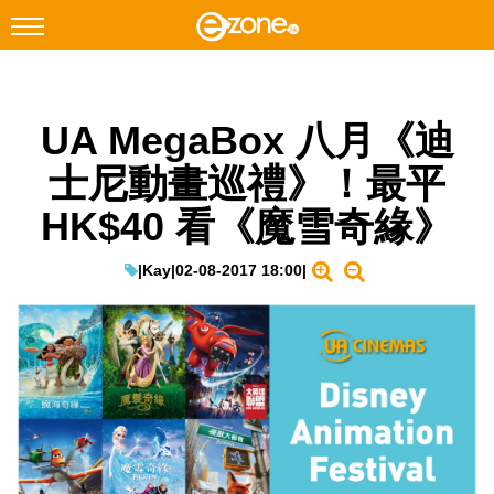
搜尋
UA MegaBox 八月《迪
Facebook
Instagram
士尼動畫巡禮》！最平
科技焦點
HK$40 看《魔雪奇緣》
網絡生活
遊戲動漫
|
Kay
|
02-08-2017 18:00
|
教學評測
EduTech
IT Times
生成式AI與雲端應用
Enterprise Digital Transformation