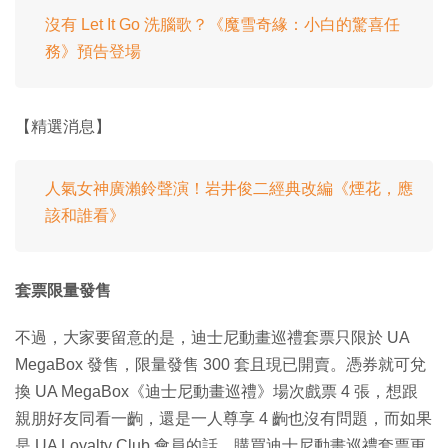
沒有 Let It Go 洗腦歌？《魔雪奇緣：小白的驚喜任
務》預告登場
【精選消息】
人氣女神廣瀨鈴聲演！岩井俊二經典改編《煙花，應
該和誰看》
套票限量發售
不過，大家要留意的是，迪士尼動畫巡禮套票只限於 UA
MegaBox 發售，限量發售 300 套且現已開賣。憑券就可兌
換 UA MegaBox《迪士尼動畫巡禮》場次戲票 4 張，想跟
親朋好友同看一齣，還是一人尊享 4 齣也沒有問題，而如果
是 UA Loyalty Club 會員的話，購買迪士尼動畫巡禮套票更