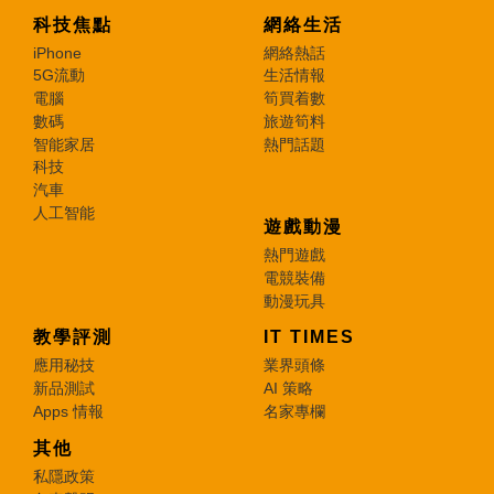
科技焦點
網絡生活
iPhone
網絡熱話
5G流動
生活情報
電腦
筍買着數
數碼
旅遊筍料
智能家居
熱門話題
科技
汽車
人工智能
遊戲動漫
熱門遊戲
電競裝備
動漫玩具
教學評測
IT TIMES
應用秘技
業界頭條
新品測試
AI 策略
Apps 情報
名家專欄
其他
私隱政策