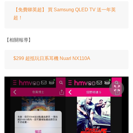
【免費睇英超】 買 Samsung QLED TV 送一年英
超！
【相關報導】
$299 超抵玩日系耳機 Nuarl NX110A