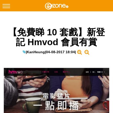
搜尋
【免費睇 10 套戲】新登
Facebook
Instagram
記 Hmvod 會員有賞
科技焦點
網絡生活
|
KanHeung
|
04-08-2017 18:04
|
遊戲動漫
教學評測
EduTech
IT Times
生成式AI與雲端應用
Enterprise Digital Transformation