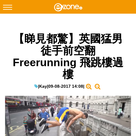
搜尋
【睇見都驚】英國猛男
Facebook
Instagram
徒手前空翻
科技焦點
Freerunning 飛跳樓過
網絡生活
樓
遊戲動漫
教學評測
|
Kay
|
09-08-2017 14:08
|
EduTech
IT Times
生成式AI與雲端應用
Enterprise Digital Transformation