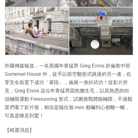
特集
外國傳媒報道，一名英國年青猛男 Greg Ennis 於倫敦中部
Somerset House 外，徒手以前空翻形式跳過的另一邊，在
零安全裝置下成功「著陸」，施展一身好武功！從影片所
見，Greg Ennis 這位年青猛男固然膽生毛，以其熟悉的街
頭極限運動 Freerunning 形式，試圖挑戰體能極限，不過觀
眾們看了影片後，相信是隔住個 mon 都嚇到心都離一離，
可真是睇見到驚！
【精選消息】