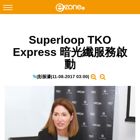
搜尋
Superloop TKO
Facebook
Instagram
Express 暗光纖服務啟
科技焦點
動
網絡生活
遊戲動漫
|
彭振濠
|
11-08-2017 03:00
|
教學評測
EduTech
IT Times
生成式AI與雲端應用
Enterprise Digital Transformation