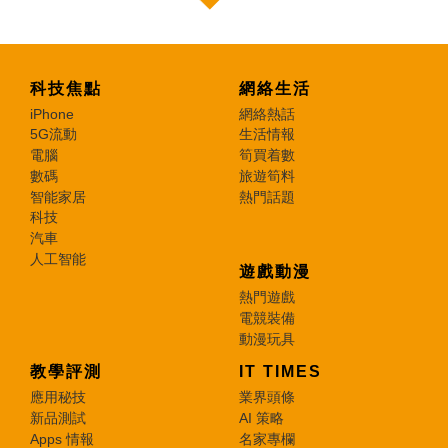
科技焦點
網絡生活
iPhone
網絡熱話
5G流動
生活情報
電腦
筍買着數
數碼
旅遊筍料
智能家居
熱門話題
科技
汽車
人工智能
遊戲動漫
熱門遊戲
電競裝備
動漫玩具
教學評測
IT TIMES
應用秘技
業界頭條
新品測試
AI 策略
Apps 情報
名家專欄