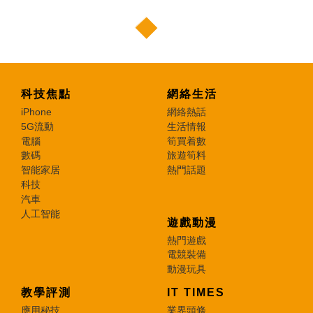
科技焦點
網絡生活
iPhone
網絡熱話
5G流動
生活情報
電腦
筍買着數
數碼
旅遊筍料
智能家居
熱門話題
科技
汽車
人工智能
遊戲動漫
熱門遊戲
電競裝備
動漫玩具
教學評測
IT TIMES
應用秘技
業界頭條