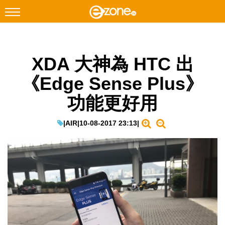
搜尋
XDA 大神為 HTC 出
Facebook
Instagram
《Edge Sense Plus》
科技焦點
功能更好用
網絡生活
遊戲動漫
|
AIR
|
10-08-2017 23:13
|
教學評測
EduTech
IT Times
生成式AI與雲端應用
Enterprise Digital Transformation