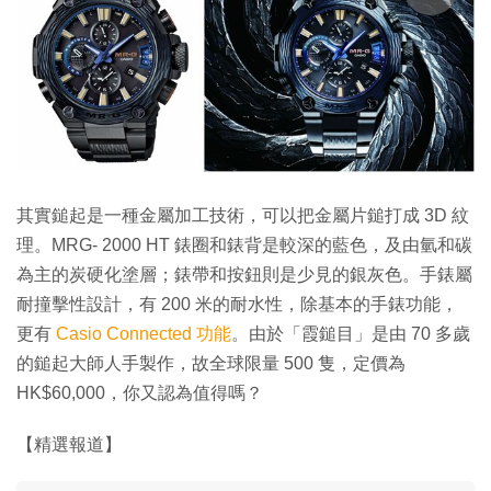
其實鎚起是一種金屬加工技術，可以把金屬片鎚打成 3D 紋
理。MRG- 2000 HT 錶圈和錶背是較深的藍色，及由氫和碳
為主的炭硬化塗層；錶帶和按鈕則是少見的銀灰色。手錶屬
耐撞擊性設計，有 200 米的耐水性，除基本的手錶功能，
更有
Casio Connected 功能
。由於「霞鎚目」是由 70 多歲
的鎚起大師人手製作，故全球限量 500 隻，定價為
HK$60,000，你又認為值得嗎？
【精選報道】