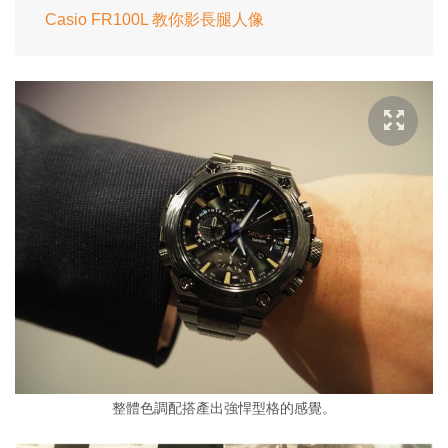
Casio FR100L 教你影長腿人像
整體色調配搭產出強悍型格的感覺。