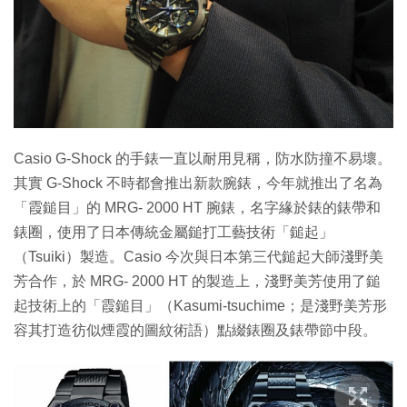
特集
Casio G-Shock 的手錶一直以耐用見稱，防水防撞不易壞。
其實 G-Shock 不時都會推出新款腕錶，今年就推出了名為
「霞鎚目」的 MRG- 2000 HT 腕錶，名字緣於錶的錶帶和
錶圈，使用了日本傳統金屬鎚打工藝技術「鎚起」
（Tsuiki）製造。Casio 今次與日本第三代鎚起大師淺野美
芳合作，於 MRG- 2000 HT 的製造上，淺野美芳使用了鎚
起技術上的「霞鎚目」（Kasumi-tsuchime；是淺野美芳形
容其打造彷似煙霞的圖紋術語）點綴錶圈及錶帶節中段。