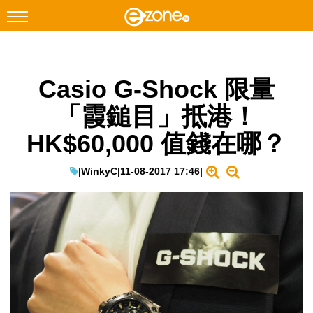
搜尋
Casio G-Shock 限量
Facebook
Instagram
「霞鎚目」抵港！
科技焦點
HK$60,000 值錢在哪？
網絡生活
遊戲動漫
|
WinkyC
|
11-08-2017 17:46
|
教學評測
EduTech
IT Times
生成式AI與雲端應用
Enterprise Digital Transformation