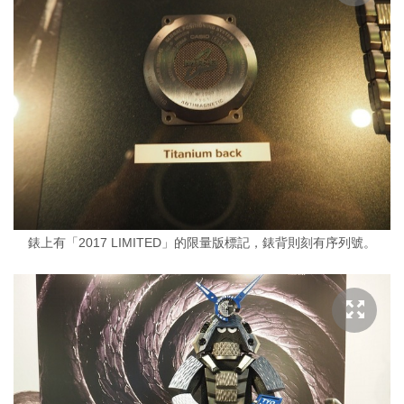
錶上有「2017 LIMITED」的限量版標記，錶背則刻有序列號。