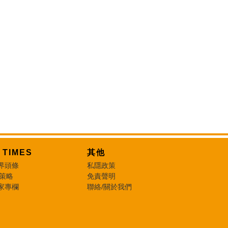
T TIMES
其他
界頭條
私隱政策
 策略
免責聲明
家專欄
聯絡/關於我們