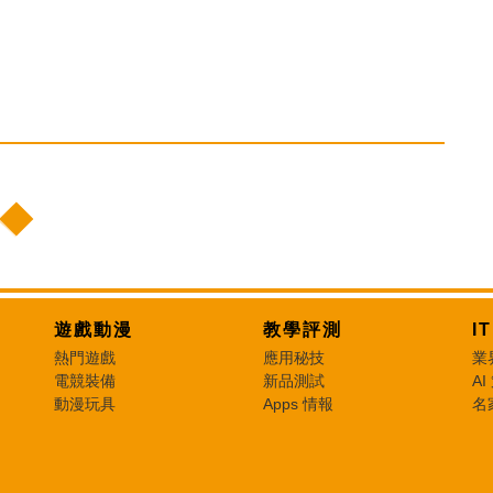
遊戲動漫
教學評測
I
熱門遊戲
應用秘技
業
電競裝備
新品測試
AI
動漫玩具
Apps 情報
名