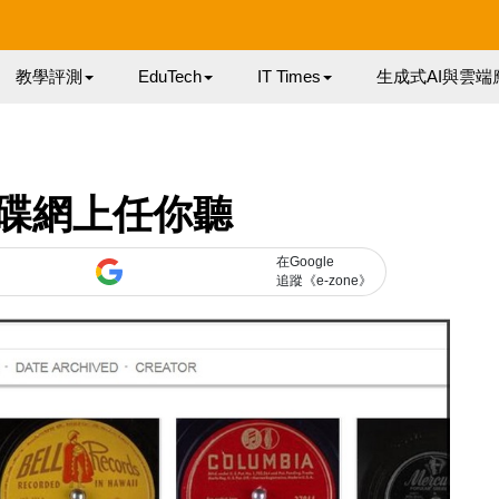
教學評測
EduTech
IT Times
生成式AI與雲端
碟網上任你聽
在Google
追蹤《e-zone》