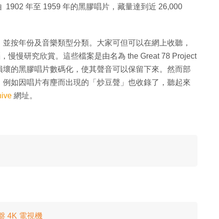
由 1902 年至 1959 年的黑膠唱片，藏量達到近 26,000
，並按年份及音樂類型分類。大家可但可以在網上收聽，
腦，慢慢研究欣賞。這些檔案是由名為 the Great 78 Project
損壞的黑膠唱片數碼化，使其聲音可以保留下來。然而部
，例如因唱片有麈而出現的「炒豆聲」也收錄了，聽起來
hive
網址。
 4K 電視機