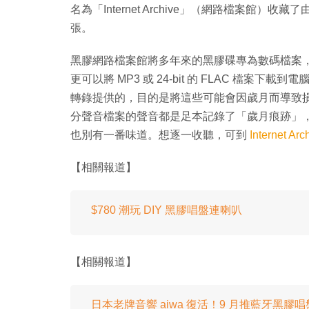
名為「Internet Archive」（網路檔案館）收藏了
張。
黑膠網路檔案館將多年來的黑膠碟專為數碼檔案
更可以將 MP3 或 24-bit 的 FLAC 檔案下載到電
轉錄提供的，目的是將這些可能會因歲月而導致
分聲音檔案的聲音都是足本記錄了「歲月痕跡」
也別有一番味道。想逐一收聽，可到
Internet Arc
【相關報道】
$780 潮玩 DIY 黑膠唱盤連喇叭
【相關報道】
日本老牌音響 aiwa 復活！9 月推藍牙黑膠唱盤