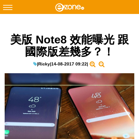
搜尋
美版 Note8 效能曝光 跟
Facebook
Instagram
國際版差幾多？！
科技焦點
網絡生活
|
Ricky
|
14-08-2017 09:22
|
遊戲動漫
教學評測
EduTech
IT Times
生成式AI與雲端應用
Enterprise Digital Transformation