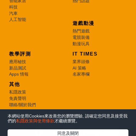
智能家居
熱門話題
科技
汽車
人工智能
遊戲動漫
熱門遊戲
電競裝備
動漫玩具
教學評測
IT TIMES
應用秘技
業界頭條
新品測試
AI 策略
Apps 情報
名家專欄
其他
私隱政策
免責聲明
聯絡/關於我們
本網站使用Cookies來改善您的瀏覽體驗, 請確定您同意及接受我
© 2026 e-zone. All Rights Reserved.
們的
私隱政策與使用條款
才繼續瀏覽。
在Google
同意及關閉
追蹤《e-zone》