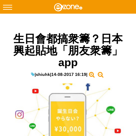
搜尋
生日會都搞衆籌？日本
Facebook
Instagram
興起貼地「朋友衆籌」
科技焦點
app
網絡生活
遊戲動漫
|
shiuhk
|
14-08-2017 16:19
|
教學評測
EduTech
IT Times
生成式AI與雲端應用
Enterprise Digital Transformation