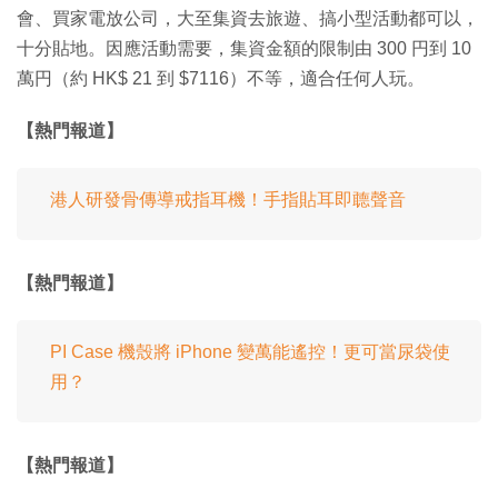
會、買家電放公司，大至集資去旅遊、搞小型活動都可以，
十分貼地。因應活動需要，集資金額的限制由 300 円到 10
萬円（約 HK$ 21 到 $7116）不等，適合任何人玩。
【熱門報道】
港人研發骨傳導戒指耳機！手指貼耳即聼聲音
【熱門報道】
PI Case 機殼將 iPhone 變萬能遙控！更可當尿袋使
用？
【熱門報道】