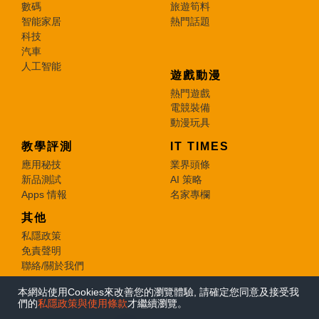
數碼
旅遊筍料
智能家居
熱門話題
科技
汽車
人工智能
遊戲動漫
熱門遊戲
電競裝備
動漫玩具
教學評測
IT TIMES
應用秘技
業界頭條
新品測試
AI 策略
Apps 情報
名家專欄
其他
私隱政策
免責聲明
聯絡/關於我們
本網站使用Cookies來改善您的瀏覽體驗, 請確定您同意及接受我
© 2026 e-zone. All Rights Reserved.
們的
私隱政策與使用條款
才繼續瀏覽。