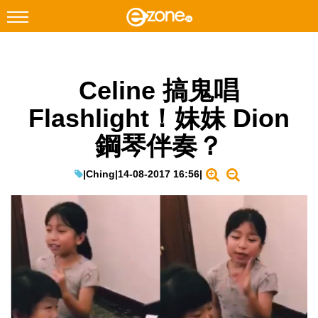
搜尋
Celine 搞鬼唱
Facebook
Instagram
Flashlight！妹妹 Dion
科技焦點
鋼琴伴奏？
網絡生活
遊戲動漫
|
Ching
|
14-08-2017 16:56
|
教學評測
EduTech
IT Times
生成式AI與雲端應用
Enterprise Digital Transformation