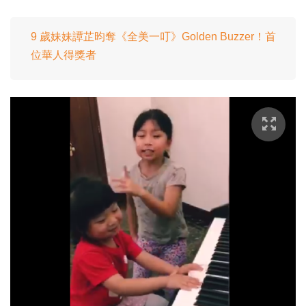
9 歲妹妹譚芷昀奪《全美一叮》Golden Buzzer⁠⁠⁠⁠！首
位華人得獎者