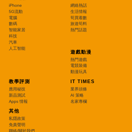
iPhone
網絡熱話
5G流動
生活情報
電腦
筍買着數
數碼
旅遊筍料
智能家居
熱門話題
科技
汽車
人工智能
遊戲動漫
熱門遊戲
電競裝備
動漫玩具
教學評測
IT TIMES
應用秘技
業界頭條
新品測試
AI 策略
Apps 情報
名家專欄
其他
私隱政策
免責聲明
聯絡/關於我們