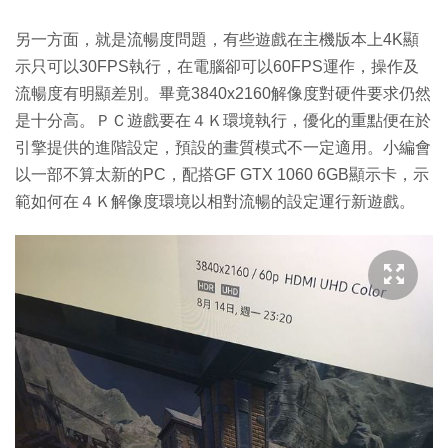
另一方面，就是流暢度問題，有些遊戲在主機版本上4K顯
示只可以30FPS執行，在電腦卻可以60FPS運作，操作及
流暢度有明顯差別。畢竟3840x2160解像度對硬件要求仍然
是十分高。ＰＣ遊戲要在４Ｋ環境執行，優化的重點便在於
引擎提供的進階設定，預設的畫質模式不一定適用。小編會
以一部不算太新的PC，配搭GF GTX 1060 6GB顯示卡，示
範如何在４Ｋ解像度環境以相對流暢的設定運行新遊戲。