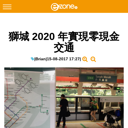
搜尋
獅城 2020 年實現零現金
Facebook
Instagram
交通
科技焦點
網絡生活
|
Brian
|
15-08-2017 17:27
|
遊戲動漫
教學評測
EduTech
IT Times
生成式AI與雲端應用
Enterprise Digital Transformation