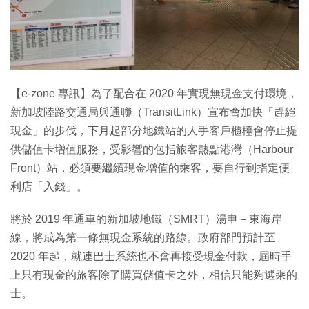
特集
【e-zone 專訊】為了配合在 2020 年實現無現金支付環境，
新加坡陸路交通局與通聯（TransitLink）宣布會加快「趕絕
現金」的步伐，下月起部分地鐵站的人手客戶櫃檯會停止提
供儲值卡增值服務，受影響的包括旅客熱點港灣（Harbour
Front）站，必須要繼續現金增值的乘客，要自行到指定便
利店「入錢」。
將於 2019 年通車的新加坡地鐵（SMRT）湯申－東海岸
線，將成為第一條無現金系統的路線。政府部門預計至
2020 年起，就連巴士系統也不會再接受現金付款，屆時手
上只有現金的旅客除了購買儲值卡之外，相信只能夠選乘的
士。