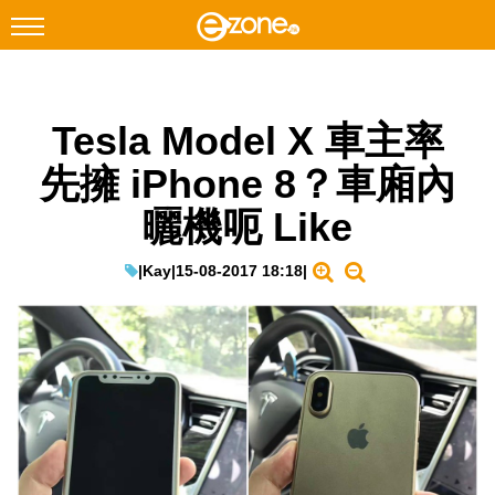
搜尋
Tesla Model X 車主率
Facebook
Instagram
先擁 iPhone 8？車廂內
科技焦點
曬機呃 Like
網絡生活
遊戲動漫
|
Kay
|
15-08-2017 18:18
|
教學評測
EduTech
IT Times
生成式AI與雲端應用
Enterprise Digital Transformation